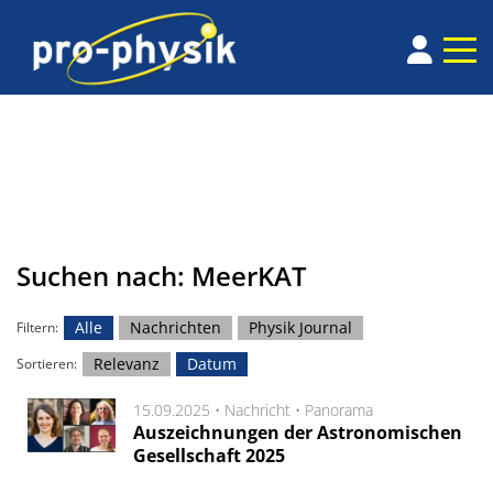
Suchen nach: MeerKAT
Alle
Nachrichten
Physik Journal
Filtern:
Relevanz
Datum
Sortieren:
15.09.2025 •
Nachricht
•
Panorama
Auszeichnungen der Astronomischen
Gesellschaft 2025