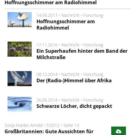
Hoffnungsschimmer am Radiohimmel
14.06.2017 •
Nachricht
•
Forschung
Hoffnungsschimmer am
Radiohimmel
17.11.2016 •
Nachricht
•
Forschung
Ein Superhaufen hinter dem Band der
Milchstraße
08.12.2014 •
Nachricht
•
Forschung
Der (Radio-)Himmel über Afrika
26.06.2014 •
Nachricht
•
Forschung
Schwarze Löcher, dicht gepackt
Sonja Franke-Arnold
•
7/2012
•
Seite 13
Großbritannien: Gute Aussichten für