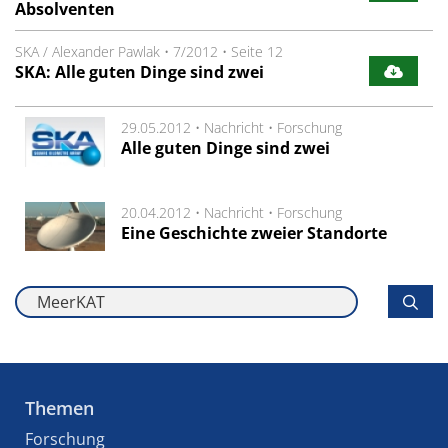
Absolventen
SKA / Alexander Pawlak
•
7/2012
•
Seite 12
SKA: Alle guten Dinge sind zwei
29.05.2012 •
Nachricht
•
Forschung
Alle guten Dinge sind zwei
20.04.2012 •
Nachricht
•
Forschung
Eine Geschichte zweier Standorte
Themen
Forschung