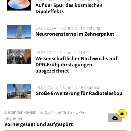
Auf der Spur des kosmischen
Dipoleffekts
29.07.2024 •
Nachricht
•
Forschung
Neutronensterne im Zehnerpaket
28.03.2024 •
Nachricht
•
DPG
Wissenschaftlicher Nachwuchs auf
DPG-Frühjahrstagungen
ausgezeichnet
28.02.2024 •
Nachricht
•
Panorama
Große Erweiterung für Radioteleskop
Alexander Pawlak
•
3/2024
•
Seite 16
•
DPG-
Mitglieder
Vorhergesagt und aufgespürt