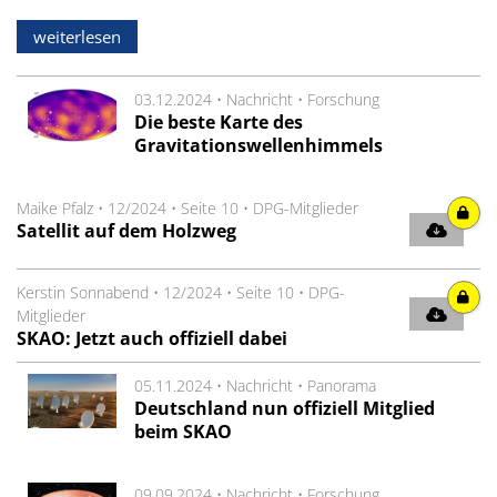
weiterlesen
03.12.2024 •
Nachricht
•
Forschung
Die beste Karte des
Gravitationswellenhimmels
Maike Pfalz
•
12/2024
•
Seite 10
•
DPG-Mitglieder
Satellit auf dem Holzweg
Kerstin Sonnabend
•
12/2024
•
Seite 10
•
DPG-
Mitglieder
SKAO: Jetzt auch offiziell ­dabei
05.11.2024 •
Nachricht
•
Panorama
Deutschland nun offiziell Mitglied
beim SKAO
09.09.2024 •
Nachricht
•
Forschung