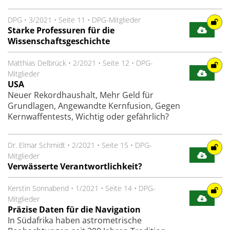
DPG
•
3/2021
•
Seite 11
•
DPG-Mitglieder
Starke Professuren für die
Wissenschaftsgeschichte
Matthias Delbrück
•
2/2021
•
Seite 12
•
DPG-
Mitglieder
USA
Neuer Rekordhaushalt, Mehr Geld für
Grundlagen, Angewandte Kernfusion, Gegen
Kernwaffentests, Wichtig oder gefährlich?
Dr. Elmar Schmidt
•
2/2021
•
Seite 15
•
DPG-
Mitglieder
Verwässerte Verantwortlichkeit?
Kerstin Sonnabend
•
1/2021
•
Seite 14
•
DPG-
Mitglieder
Präzise Daten für die Navigation
In Südafrika haben astrometrische