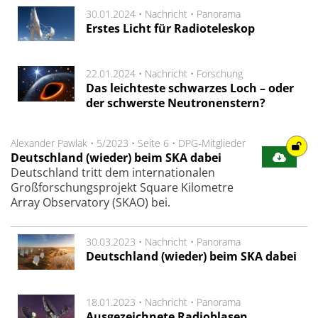
30.01.2024 •
Nachricht
•
Panorama
Erstes Licht für Radioteleskop
22.01.2024 •
Nachricht
•
Forschung
Das leichteste schwarzes Loch – oder
der schwerste Neutronenstern?
Alexander Pawlak
•
5/2023
•
Seite 6
•
DPG-Mitglieder
Deutschland (wieder) beim SKA dabei
Deutschland tritt dem internationalen
Großforschungsprojekt Square Kilometre
Array Observatory (SKAO) bei.
30.03.2023 •
Nachricht
•
Panorama
Deutschland (wieder) beim SKA dabei
18.01.2023 •
Nachricht
•
Panorama
Ausgezeichnete Radioblasen