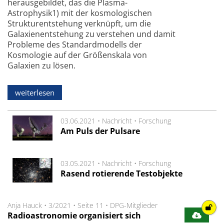
herausgebildet, das die Plasma-
Astrophysik1) mit der kosmologischen
Strukturentstehung verknüpft, um die
Galaxienentstehung zu verstehen und damit
Probleme des Standardmodells der
Kosmologie auf der Größenskala von
Galaxien zu lösen.
weiterlesen
03.06.2021 •
Nachricht
•
Forschung
Am Puls der Pulsare
03.05.2021 •
Nachricht
•
Forschung
Rasend rotierende Testobjekte
Anja Hauck
•
3/2021
•
Seite 11
•
DPG-Mitglieder
Radioastronomie organisiert sich