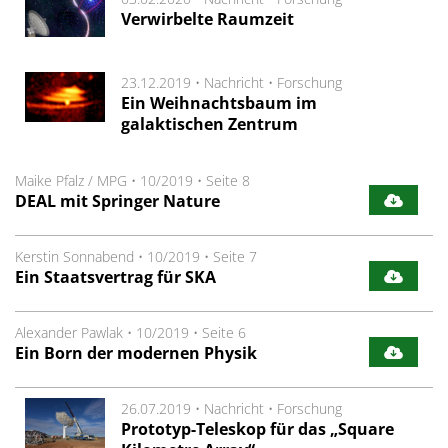
Verwirbelte Raumzeit
23.12.2019 •
Nachricht
•
Forschung
Ein Weihnachtsbaum im
galaktischen Zentrum
Maike Pfalz / MPG
•
10/2019
•
Seite 8
DEAL mit Springer Nature
Kerstin Sonnabend
•
10/2019
•
Seite 7
Ein Staatsvertrag für SKA
Alexander Pawlak
•
10/2019
•
Seite 6
Ein Born der modernen Physik
26.07.2019 •
Nachricht
•
Forschung
Prototyp-Teleskop für das „Square