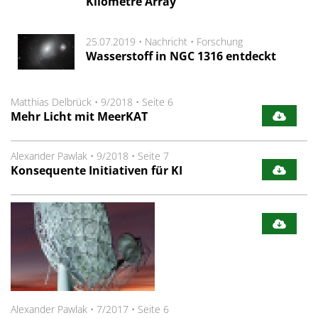
Kilometre Array“
25.07.2019 •
Nachricht
•
Forschung
Wasserstoff in NGC 1316 entdeckt
Matthias Delbrück
•
9/2018
•
Seite 6
Mehr Licht mit MeerKAT
Alexander Pawlak
•
9/2018
•
Seite 7
Konsequente Initiativen für KI
Alexander Pawlak
•
7/2017
•
Seite 6