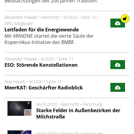
Beobachtungen seit 200 Jahren Tradition.
Alexander Pawlak / Helmholtz
•
9/2020
•
Seite 15
•
DPG-Mitglieder
Leitfaden für die Energiewende
Mit ARIADNE startet die vierte Säule der
Kopernikus-Initiative des BMBF.
Alexander Pawlak
•
4/2020
•
Seite 11
ESO: Störende Konstellationen
Anja Hauck
•
4/2020
•
Seite 11
MeerKAT: Geschärfter Radioblick
04.03.2020 •
Nachricht
•
Forschung
Starke Felder in Außenbezirken der
Milchstraße
03.02.2020 •
Nachricht
•
Forschung