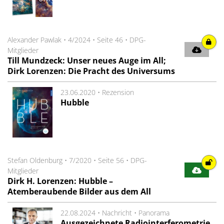
Alexander Pawlak
•
4/2024
•
Seite 46
•
DPG-
Mitglieder
Till Mundzeck: Unser neues Auge im All;
Dirk Lorenzen: Die Pracht des Universums
23.06.2020 •
Rezension
Hubble
Stefan Oldenburg
•
7/2020
•
Seite 56
•
DPG-
Mitglieder
Dirk H. Lorenzen: Hubble –
Atemberaubende Bilder aus dem All
22.08.2024 •
Nachricht
•
Panorama
Ausgezeichnete Radiointerferometrie