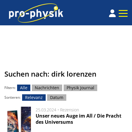
Suchen nach: dirk lorenzen
Alle
Nachrichten
Physik Journal
Filtern:
Relevanz
Datum
Sortieren:
25.03.2024 •
Rezension
Unser neues Auge im All / Die Pracht
des Universums