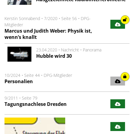
Kerstin Sonnabend
•
7/2020
•
Seite 56
•
DPG-
Mitglieder
Marcus und Judith Weber: Physik ist,
wenn’s knallt
23.04.2020 •
Nachricht
•
Panorama
Hubble wird 30
10/2024
•
Seite 44
•
DPG-Mitglieder
Personalien
9/2011
•
Seite 79
Tagungsnachlese Dresden