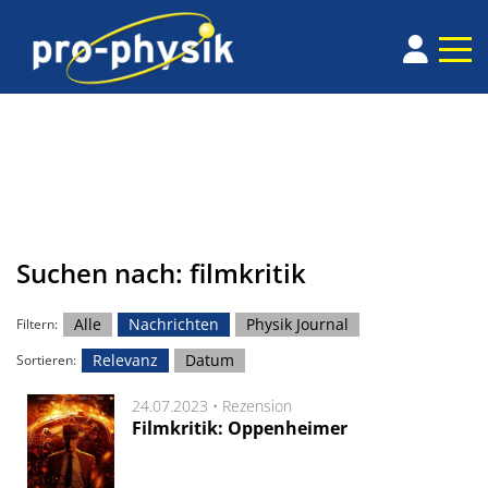
Suchen nach: filmkritik
Alle
Nachrichten
Physik Journal
Filtern:
Relevanz
Datum
Sortieren:
24.07.2023 •
Rezension
Filmkritik: Oppenheimer