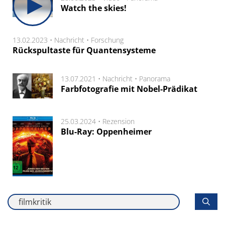
Watch the skies!
13.02.2023 •
Nachricht
•
Forschung
Rückspultaste für Quantensysteme
13.07.2021 •
Nachricht
•
Panorama
Farbfotografie mit Nobel-Prädikat
25.03.2024 •
Rezension
Blu-Ray: Oppenheimer