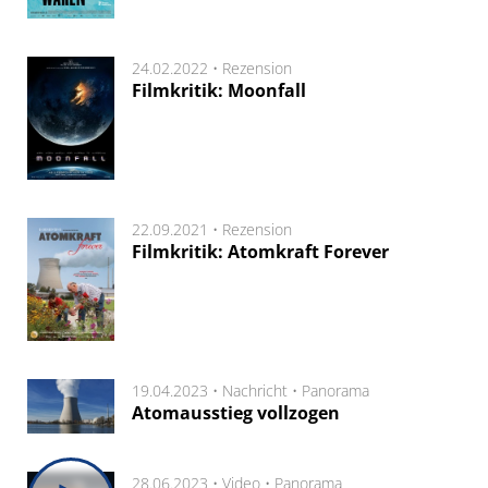
24.02.2022 •
Rezension
Filmkritik: Moonfall
22.09.2021 •
Rezension
Filmkritik: Atomkraft Forever
19.04.2023 •
Nachricht
•
Panorama
Atomausstieg vollzogen
28.06.2023 •
Video
•
Panorama