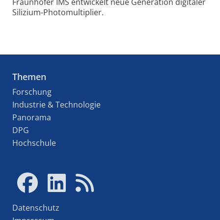
Fraun­hofer IMS ent­wick­elt neue Ge­ne­ra­tion di­gi­ta­ler
Si­li­zium-Photo­mul­ti­plier.
Themen
Forschung
Industrie & Technologie
Panorama
DPG
Hochschule
Datenschutz