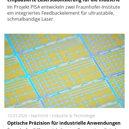
Im Projekt PISA entwickeln zwei Fraun­hofer-Ins­ti­tu­te
ein inte­grier­tes Feed­back­ele­ment für ultra­sta­bi­le,
schmal­ban­di­ge Laser.
10.03.2026 •
Nachricht
•
Industrie & Technologie
Optische Präzision für industrielle Anwendungen