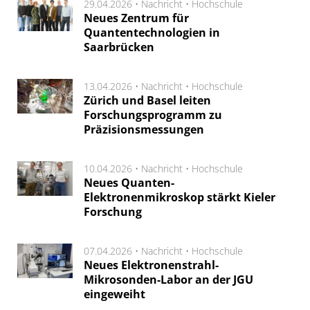
29.04.2026 •
Nachricht
•
Hochschule
Neues Zentrum für
Quantentechnologien in
Saarbrücken
13.04.2026 •
Nachricht
•
Hochschule
Zürich und Basel leiten
Forschungsprogramm zu
Präzisionsmessungen
10.04.2026 •
Nachricht
•
Hochschule
Neues Quanten-
Elektronenmikroskop stärkt Kieler
Forschung
07.04.2026 •
Nachricht
•
Hochschule
Neues Elektronenstrahl-
Mikrosonden-Labor an der JGU
eingeweiht