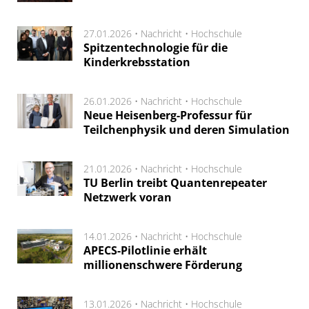
27.01.2026 •
Nachricht
•
Hochschule
Spitzentechnologie für die
Kinderkrebsstation
26.01.2026 •
Nachricht
•
Hochschule
Neue Heisenberg-Professur für
Teilchenphysik und deren Simulation
21.01.2026 •
Nachricht
•
Hochschule
TU Berlin treibt Quantenrepeater
Netzwerk voran
14.01.2026 •
Nachricht
•
Hochschule
APECS-Pilotlinie erhält
millionenschwere Förderung
13.01.2026 •
Nachricht
•
Hochschule