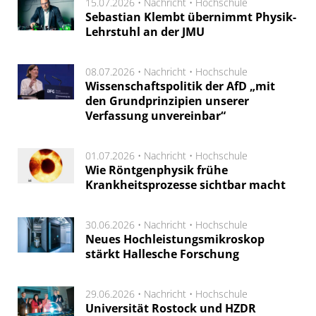
15.07.2026 •
Nachricht
•
Hochschule
Sebastian Klembt übernimmt Physik-
Lehrstuhl an der JMU
08.07.2026 •
Nachricht
•
Hochschule
Wissenschaftspolitik der AfD „mit
den Grundprinzipien unserer
Verfassung unvereinbar“
01.07.2026 •
Nachricht
•
Hochschule
Wie Röntgenphysik frühe
Krankheitsprozesse sichtbar macht
30.06.2026 •
Nachricht
•
Hochschule
Neues Hochleistungsmikroskop
stärkt Hallesche Forschung
29.06.2026 •
Nachricht
•
Hochschule
Universität Rostock und HZDR