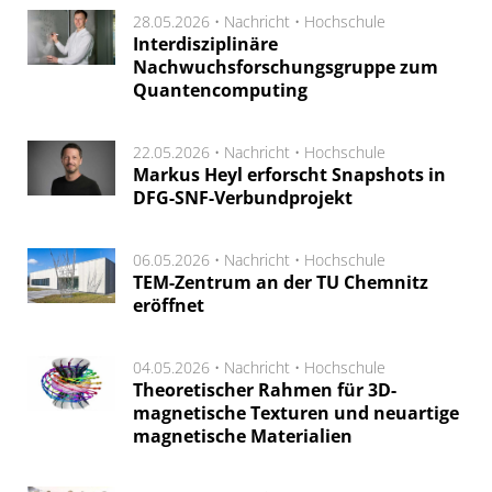
28.05.2026 •
Nachricht
•
Hochschule
Interdisziplinäre
Nachwuchsforschungsgruppe zum
Quantencomputing
22.05.2026 •
Nachricht
•
Hochschule
Markus Heyl erforscht Snapshots in
DFG-SNF-Verbundprojekt
06.05.2026 •
Nachricht
•
Hochschule
TEM-Zentrum an der TU Chemnitz
eröffnet
04.05.2026 •
Nachricht
•
Hochschule
Theoretischer Rahmen für 3D-
magnetische Texturen und neuartige
magnetische Materialien