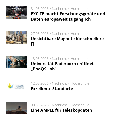
31.03.2026 •
Nachricht
•
Hochschule
EXCITE macht Forschungsgeräte und
Daten europaweit zugänglich
27.03.2026 •
Nachricht
•
Hochschule
Unsichtbare Magnete für schnellere
IT
13.03.2026 •
Nachricht
•
Hochschule
Universität Paderborn eröffnet
„PhoQS Lab“
12.03.2026 •
Nachricht
•
Hochschule
Exzellente Standorte
09.03.2026 •
Nachricht
•
Hochschule
Eine AMPEL für Teleskopdaten