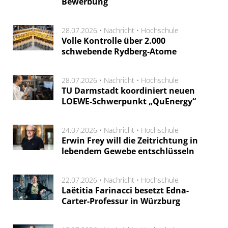
Bewerbung
28.07.2026 •
Nachricht
•
Hochschule
Volle Kontrolle über 2.000
schwebende Rydberg-Atome
28.07.2026 •
Nachricht
•
Hochschule
TU Darmstadt koordiniert neuen
LOEWE-Schwerpunkt „QuEnergy“
24.07.2026 •
Nachricht
•
Hochschule
Erwin Frey will die Zeitrichtung in
lebendem Gewebe entschlüsseln
22.07.2026 •
Nachricht
•
Hochschule
Laëtitia Farinacci besetzt Edna-
Carter-Professur in Würzburg