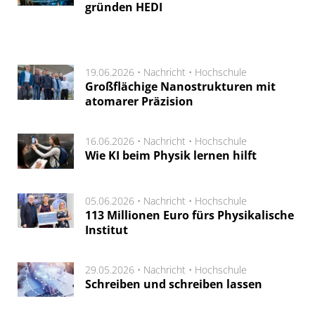
gründen HEDI
19.06.2026 •
Nachricht
•
Hochschule
Großflächige Nanostrukturen mit
atomarer Präzision
16.06.2026 •
Nachricht
•
Hochschule
Wie KI beim Physik lernen hilft
05.06.2026 •
Nachricht
•
Hochschule
113 Millionen Euro fürs Physikalische
Institut
29.05.2026 •
Nachricht
•
Hochschule
Schreiben und schreiben lassen