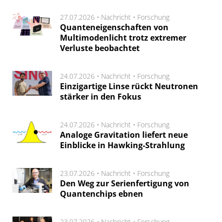
27.07.2026 •
Nachricht
•
Forschung
Quanteneigenschaften von
Multimodenlicht trotz extremer
Verluste beobachtet
24.07.2026 •
Nachricht
•
Forschung
Einzigartige Linse rückt Neutronen
stärker in den Fokus
24.07.2026 •
Nachricht
•
Forschung
Analoge Gravitation liefert neue
Einblicke in Hawking-Strahlung
23.07.2026 •
Nachricht
•
Forschung
Den Weg zur Serienfertigung von
Quantenchips ebnen
23.07.2026 •
Nachricht
•
Forschung