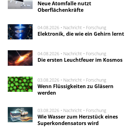
Neue Atomfalle nutzt
Oberflächenkräfte
04.08.2026 •
Nachricht
•
Forschung
Elektronik, die wie ein Gehirn lernt
04.08.2026 •
Nachricht
•
Forschung
Die ersten Leuchtfeuer im Kosmos
03.08.2026 •
Nachricht
•
Forschung
Wenn Flüssigkeiten zu Gläsern
werden
03.08.2026 •
Nachricht
•
Forschung
Wie Wasser zum Herzstück eines
Superkondensators wird