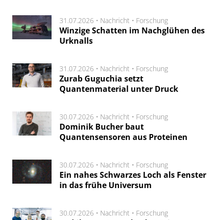
31.07.2026 •
Nachricht
•
Forschung
Winzige Schatten im Nachglühen des
Urknalls
31.07.2026 •
Nachricht
•
Forschung
Zurab Guguchia setzt
Quantenmaterial unter Druck
30.07.2026 •
Nachricht
•
Forschung
Dominik Bucher baut
Quantensensoren aus Proteinen
30.07.2026 •
Nachricht
•
Forschung
Ein nahes Schwarzes Loch als Fenster
in das frühe Universum
30.07.2026 •
Nachricht
•
Forschung