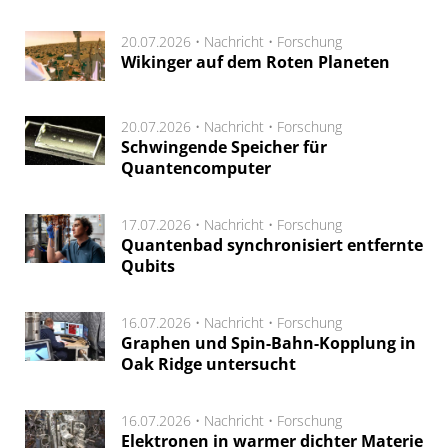
20.07.2026 •
Nachricht
•
Forschung
Wikinger auf dem Roten Planeten
20.07.2026 •
Nachricht
•
Forschung
Schwingende Speicher für
Quantencomputer
17.07.2026 •
Nachricht
•
Forschung
Quantenbad synchronisiert entfernte
Qubits
16.07.2026 •
Nachricht
•
Forschung
Graphen und Spin-Bahn-Kopplung in
Oak Ridge untersucht
16.07.2026 •
Nachricht
•
Forschung
Elektronen in warmer dichter Materie