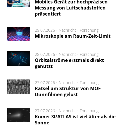
Mobiles Gerät zur hochpräzisen
Messung von Luftschadstoffen
präsentiert
29.07.2026 •
Nachricht
•
Forschung
Mikroskopie am Raum-Zeit-Limit
28.07.2026 •
Nachricht
•
Forschung
Orbitalströme erstmals direkt
genutzt
27.07.2026 •
Nachricht
•
Forschung
Rätsel um Struktur von MOF-
Dünnfilmen gelöst
27.07.2026 •
Nachricht
•
Forschung
Komet 3I/ATLAS ist viel älter als die
Sonne