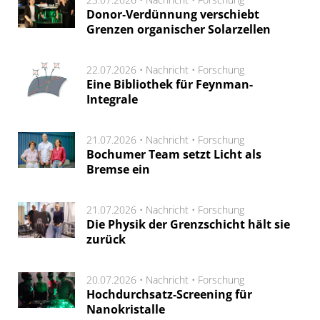
Donor‑Verdünnung verschiebt
Grenzen organischer Solarzellen
22.07.2026 •
Nachricht
•
Forschung
Eine Bibliothek für Feynman-
Integrale
21.07.2026 •
Nachricht
•
Forschung
Bochumer Team setzt Licht als
Bremse ein
21.07.2026 •
Nachricht
•
Forschung
Die Physik der Grenzschicht hält sie
zurück
20.07.2026 •
Nachricht
•
Forschung
Hochdurchsatz-Screening für
Nanokristalle