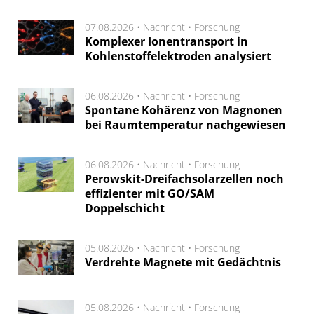
07.08.2026 •
Nachricht
•
Forschung
Komplexer Ionentransport in
Kohlenstoffelektroden analysiert
06.08.2026 •
Nachricht
•
Forschung
Spontane Kohärenz von Magnonen
bei Raumtemperatur nachgewiesen
06.08.2026 •
Nachricht
•
Forschung
Perowskit-Dreifachsolarzellen noch
effizienter mit GO/SAM
Doppelschicht
05.08.2026 •
Nachricht
•
Forschung
Verdrehte Magnete mit Gedächtnis
05.08.2026 •
Nachricht
•
Forschung