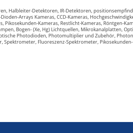
en, Halbleiter-Detektoren, IR-Detektoren, positionsempfind
-Dioden-Arrays Kameras, CCD-Kameras, Hochgeschwindigke
as, Pikosekunden-Kameras, Restlicht-Kameras, Röntgen-Kam
ampen, Bogen- (Xe, Hg) Lichtquellen, Mikrokanalplatten, O
optische Photodioden, Photomultiplier und Zubehör, Photo
er, Spektrometer, Fluoreszenz-Spektrometer, Pikosekunden-