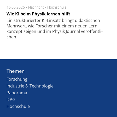
16.06.2026 •
Nachricht
•
Hochschule
Wie KI beim Physik lernen hilft
Ein struk­tu­rier­ter KI-Ein­satz bringt di­dak­ti­schen
Mehr­wert, wie For­scher mit einem neuen Lern­
konzept zei­gen und im Phy­sik Jour­nal ver­öf­fent­li­
chen.
Themen
Forschung
Industrie & Technologie
Panorama
DPG
Hochschule