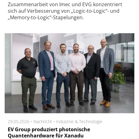
Zu­sam­men­arbeit von Imec und EVG kon­zen­triert
sich auf Ver­bes­se­rung von „Logic-to-Logic“- und
„Memory-to-Logic“-Sta­pe­lungen.
29.05.2026 •
Nachricht
•
Industrie & Technologie
EV Group produziert photonische
Quantenhardware für Xanadu