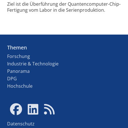
Ziel ist die Über­füh­rung der Quan­ten­com­pu­ter-Chip-
Fer­ti­gung vom La­bor in die Serienpro­duk­tion.
Themen
Forschung
Industrie & Technologie
Panorama
DPG
Hochschule
Datenschutz