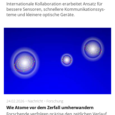
Inter­natio­na­le Kol­la­bo­ra­tion er­ar­bei­tet An­satz für
bes­se­re Sen­so­ren, schnel­le­re Kom­mu­ni­ka­tions­sys­
teme und klei­ne­re op­ti­sche Ge­rä­te.
24.02.2026 •
Nachricht
•
Forschung
Wie Atome vor dem Zerfall umherwandern
Forschende verfolgen präzise den zeitlichen Verlauf