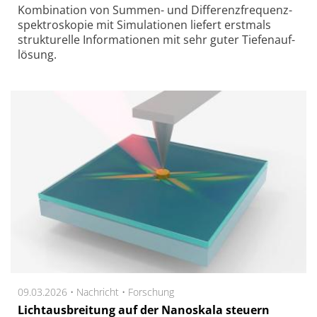
Kombi­na­tion von Summen- und Dif­fe­renz­fre­quenz­
spek­tro­sko­pie mit Si­mu­la­tio­nen lie­fert erst­mals
struk­tu­rel­le In­for­ma­tio­nen mit sehr guter Tie­fen­auf­
lö­sung.
09.03.2026 •
Nachricht
•
Forschung
Lichtausbreitung auf der Nanoskala steuern