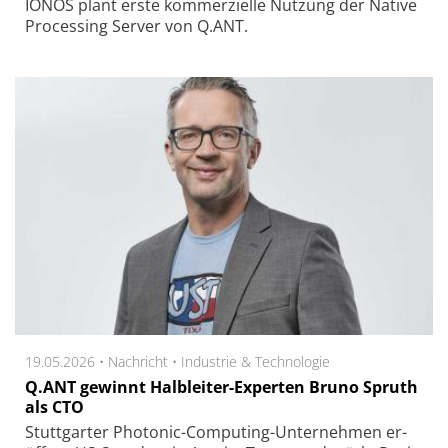
IONOS plant erste kom­mer­ziel­le Nut­zung der Native
Pro­ces­sing Ser­ver von Q.ANT.
19.05.2026 •
Nachricht
•
Industrie & Technologie
Q.ANT gewinnt Halbleiter-Experten Bruno Spruth
als CTO
Stutt­gar­ter Pho­to­nic-Com­pu­ting-Unter­neh­men er­