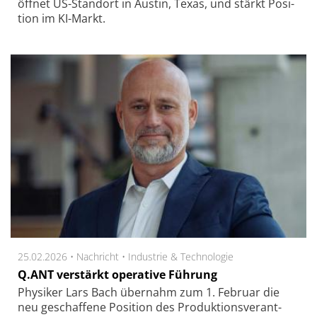
öff­net US-Stand­ort in Aus­tin, Texas, und stärkt Po­si­
tion im KI-Markt.
25.02.2026 •
Nachricht
•
Industrie & Technologie
Q.ANT verstärkt operative Führung
Physi­ker Lars Bach über­nahm zum 1. Fe­bru­ar die
neu ge­schaf­fe­ne Po­si­tion des Pro­duk­tions­ver­ant­