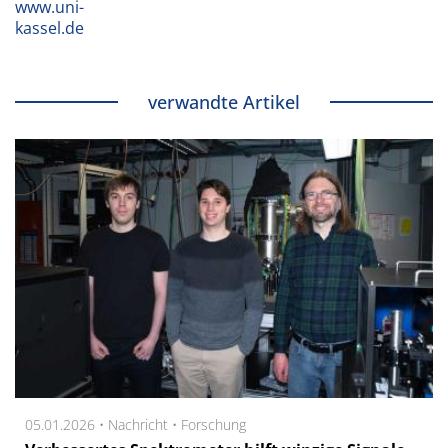
www.uni-
kassel.de
verwandte Artikel
05.01.2026 •
Nachricht
•
Forschung