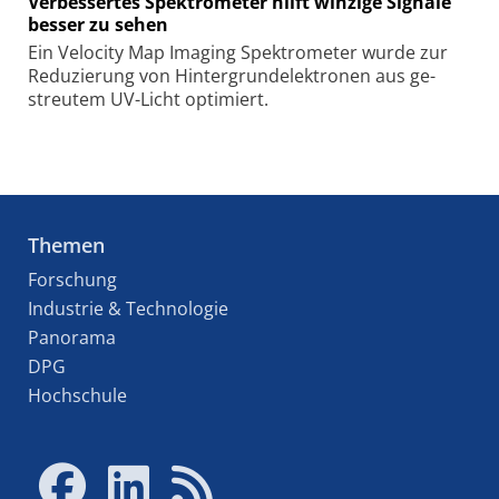
Verbessertes Spektrometer hilft winzige Signale
besser zu sehen
Ein Velocity Map Ima­ging Spek­tro­meter wur­de zur
Re­du­zie­rung von Hin­ter­grund­elek­tro­nen aus ge­
streu­tem UV-Licht op­ti­miert.
Themen
Forschung
Industrie & Technologie
Panorama
DPG
Hochschule