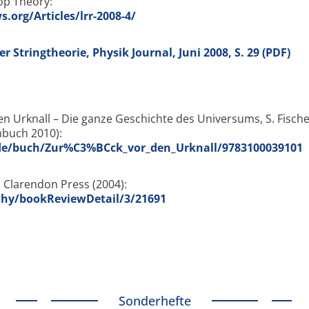
op Theory:
ws.org/Articles/lrr-2008-4/
er Stringtheorie, Physik Journal, Juni 2008, S. 29 (PDF)
n Urknall – Die ganze Geschichte des Universums, S. Fische
nbuch 2010):
.de/buch/Zur%C3%BCck_vor_den_Urknall/9783100039101
 Clarendon Press (2004):
Phy/bookReviewDetail/3/21691
Sonderhefte