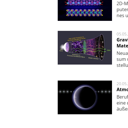
2D-Ma
pu­te
nes u
05.05
Grav
Mate
Neu­a
sum u
stel­
20.05
Atmo
Beruf
eine 
äu­ße