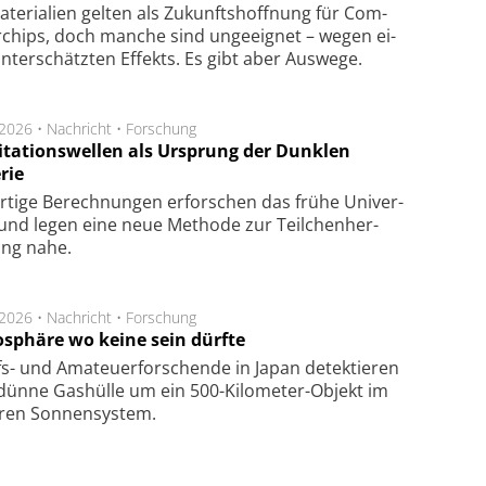
te­ri­a­li­en gel­ten als Zu­kunfts­hoff­nung für Com­
r­chips, doch man­che sind un­ge­eig­net – we­gen ei­
n­ter­schätz­ten Ef­fekts. Es gibt aber Aus­we­ge.
.2026 •
Nachricht
•
Forschung
itationswellen als Ursprung der Dunklen
rie
rtige Be­rech­nung­en er­for­schen das frü­he Uni­ver­
nd legen eine neue Me­tho­de zur Teil­chen­her­
lung nahe.
.2026 •
Nachricht
•
Forschung
sphäre wo keine sein dürfte
s- und Ama­teuer­for­schen­de in Japan de­tek­tie­ren
dün­ne Gas­hül­le um ein 500-Kilo­meter-Objekt im
­ren Son­nen­sys­tem.