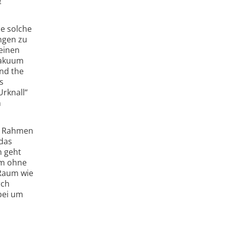
t
ne solche
ungen zu
 einen
 Vakuum
and the
s
Urknall“
n
Im Rahmen
 das
n geht
um ohne
 Raum wie
rch
bei um