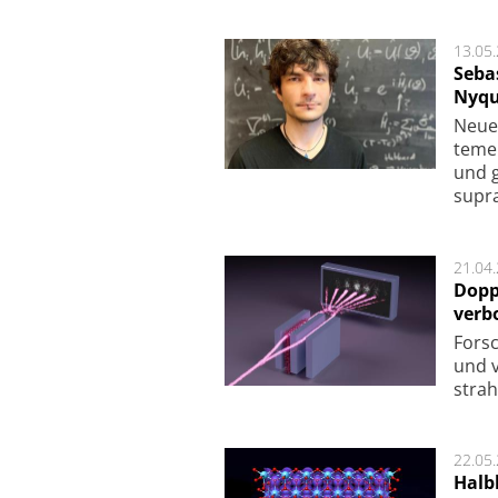
13.05
Seba
Nyqu
Neue 
te­me
und g
supra­
21.04
Dopp
verb
For­sc
und v
strah
22.05
Halbl