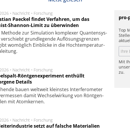
.2026 •
Nachricht
•
Forschung
pro-
stian Paeckel findet Verfahren, um das
ist-Shannon-Limit zu überwinden
Top M
Methode zur Simu­la­tion kom­ple­xer Quan­ten­sys­
Stell
 ver­schiebt grund­le­gen­de Auf­lösungs­gren­zen
aktue
ibt wo­mög­lich Ein­blicke in die Hoch­tempe­ra­tur­
lei­tung.
Mit I
unse
.2026 •
Nachricht
•
Forschung
zu.
elspalt-Röntgenexperiment enthüllt
orgene Details
hen­de bau­en welt­weit kleins­tes In­ter­fe­ro­me­ter
er­mes­sen da­mit Wech­sel­wir­kung von Rönt­gen­
­len mit Atom­ker­nen.
.2026 •
Nachricht
•
Forschung
eiterindustrie setzt auf falsche Materialien