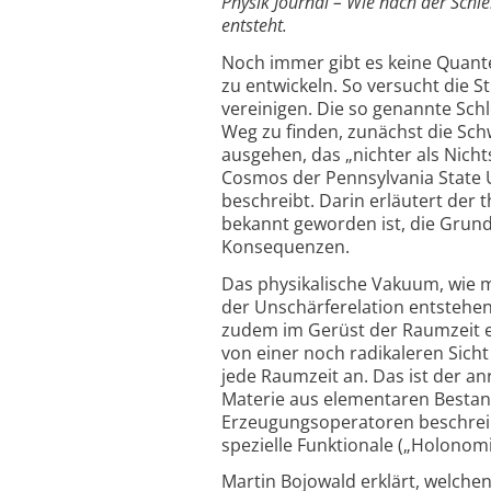
Physik Journal – Wie nach der Sch
entsteht.
Noch immer gibt es keine Quante
zu entwickeln. So versucht die 
vereinigen. Die so genannte Sch
Weg zu finden, zunächst die Sch
ausgehen, das „nichter als Nichts
Cosmos der Pennsylvania State Un
beschreibt. Darin erläutert der 
bekannt geworden ist, die Grund
Konsequenzen.
Das physikalische Vakuum, wie m
der Unschärferelation entstehen 
zudem im Gerüst der Raumzeit ei
von einer noch radikaleren Sic
jede Raumzeit an. Das ist der 
Materie aus elementaren Bestand
Erzeugungsoperatoren beschreib
spezielle Funktionale („Holonomi
Martin Bojowald erklärt, welche