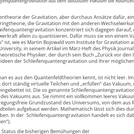
leifenquantengravitation aus dem absoluten Vakuum die Raumzei
ntheorie der Gravitation, aber durchaus Ansätze dafür, ei
Stringtheorie, die Gravitation mit den anderen Wechselwirk
leifenquantengravitation konzentriert sich dagegen darauf,
werkraft allein zu quantisieren. Dafür muss sie von einem
“ ist, wie es Martin Bojowald vom Institute for Gravitation 
iversity, in seinem Artikel im März-Heft des Physik Journal
theoretische Physiker, der durch sein Buch „Zurück vor den 
ideen der Schleifenquantengravitation und ihrer mögliche
an es aus den Quantenfeldtheorien kennt, ist nicht leer. 
dort ständig virtuelle Teilchen und „erfüllen“ das Vakuum,
ngebettet ist. Die so genannte Schleifenquantengravitatio
ht des Vakuums aus. Sie nimmt ein vollkommen leeres Vaku
anregungsfreie Grundzustand des Universums, von dem aus
teilen aufgebaut werden. Mathematisch lässt sich dies du
en. In der Schleifenquantengravitation handelt es sich da
en“).
n Status die bisherigen Bemühungen der