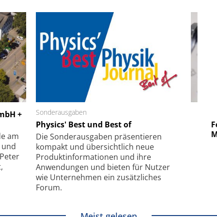
 GmbH
Sonderausgaben
SmarAct GmbH
GmbH +
uper-
Physics' Best und Best of
Elektronenmikroskopie auf
Fem
hanismus
kleinstem Raum
Mu
de am
Die Sonder­ausgaben präsentieren
- und
kompakt und übersichtlich neue
 Peter
Produkt­informationen und ihre
,
Anwendungen und bieten für Nutzer
wie Unternehmen ein zusätzliches
Forum.
Meist gelesen