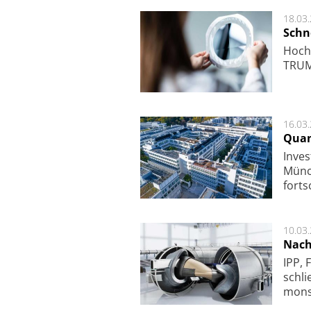
18.03
Schne
Hoch­
TRUMP
16.03
Quan
Inves
Mün­c
fort­s
10.03
Nach
IPP, 
schli
mon­st