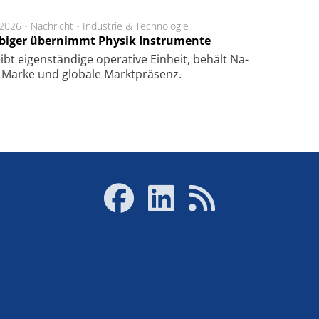
.2026 •
Nachricht
•
Industrie & Technologie
biger übernimmt Physik Instrumente
ibt eigen­stän­di­ge ope­ra­ti­ve Ein­heit, be­hält Na­
Mar­ke und glo­ba­le Markt­prä­senz.