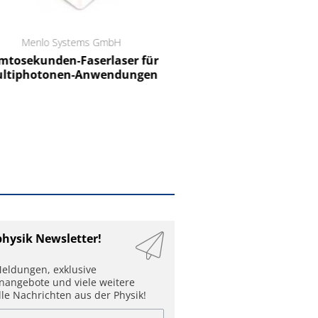
Menlo Systems GmbH
RCT Reichelt Chemietechnik
tosekunden-Faserlaser für
Ein Unternehmen für I
ltiphotonen-Anwendungen
physik Newsletter!
eldungen, exklusive
enangebote und viele weitere
lle Nachrichten aus der Physik!