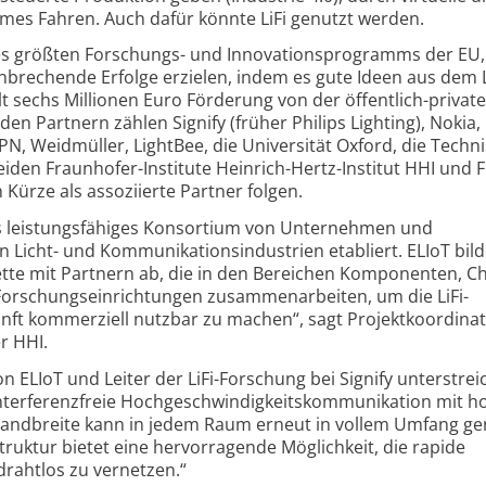
omes Fahren. Auch dafür könnte LiFi genutzt werden.
des größten Forschungs- und Innovations­programms der EU
nbrechende Erfolge erzielen, indem es gute Ideen aus dem
ält sechs Millionen Euro Förderung von der öffentlich-privat
en Partnern zählen Signify (früher Philips Lighting), Nokia,
N, Weidmüller, LightBee, die Universität Oxford, die Techn
eiden Fraunhofer-Institute Heinrich-Hertz-Institut HHI und 
ürze als assoziierte Partner folgen.
us leistungsfähiges Konsortium von Unternehmen und
Licht- und Kommunikations­industrien etabliert. ELIoT bild
te mit Partnern ab, die in den Bereichen Komponenten, Ch
orschungs­einrichtungen zusammen­arbeiten, um die LiFi-
unft kommerziell nutzbar zu machen“, sagt Projekt­koordina
r HHI.
von ELIoT und Leiter der LiFi-Forschung bei Signify unterstrei
 interferenz­freie Hoch­geschwindigkeits­kommunikation mit h
 Bandbreite kann in jedem Raum erneut in vollem Umfang ge
ruktur bietet eine hervorragende Möglichkeit, die rapide
rahtlos zu vernetzen.“