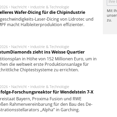
.2026 •
Nachricht
•
Industrie & Technologie
Mit I
lleres Wafer-Dicing für die Chipindustrie
unse
ge­schwin­dig­keits-Laser-Dicing von Lidrotec und
zu.
F macht Halb­lei­ter­pro­duk­tion ef­fi­zien­ter.
.2026 •
Nachricht
•
Industrie & Technologie
tumDiamonds zieht ins Weisse Quartier
­ti­tions­plan in Höhe von 152 Mil­lio­nen Euro, um in
hen die welt­weit ers­te Pro­duk­tions­an­la­ge für
chritt­li­che Chip­test­sys­te­me zu er­rich­ten.
.2026 •
Nachricht
•
Industrie & Technologie
folge-Forschungsreaktor für Wendelstein 7-X
Frei­staat Bay­ern, Pro­xi­ma Fu­sion und RWE
eßen Rah­men­ver­ein­ba­rung für den Bau des De­
ra­tions­stel­la­ra­tors „Alpha“ in Gar­ching.