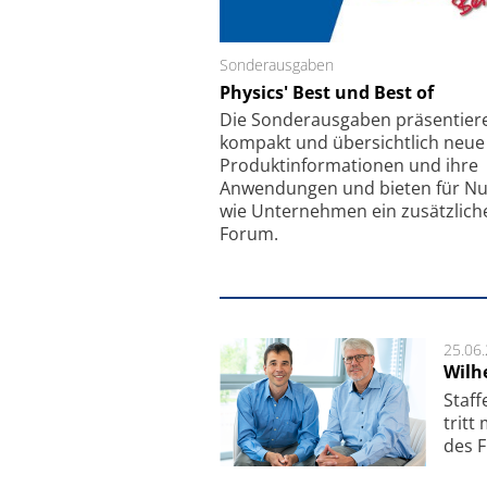
Sonderausgaben
Schäfter + Kirchhoff
Physics' Best und Best of
Faserkoppler mit S
Feinfokussierungsmec
Die Sonder­ausgaben präsentier
kompakt und übersichtlich neue
Produkt­informationen und ihre
Anwendungen und bieten für Nu
wie Unternehmen ein zusätzlich
Forum.
25.06
Wilh
Staf­
tritt
des F