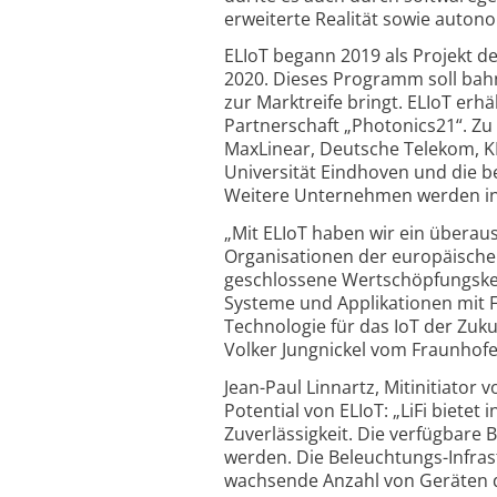
erweiterte Realität sowie auton
ELIoT begann 2019 als Projekt 
2020. Dieses Programm soll bah
zur Marktreife bringt. ELIoT erh
Partnerschaft „Photonics21“. Zu d
MaxLinear, Deutsche Telekom, KP
Universität Eindhoven und die b
Weitere Unternehmen werden in K
„Mit ELIoT haben wir ein übera
Organisationen der europäischen 
geschlossene Wertschöpfungsket
Systeme und Applikationen mit F
Technologie für das IoT der Zuk
Volker Jungnickel vom Fraunhofe
Jean-Paul Linnartz, Mitinitiator 
Potential von ELIoT: „LiFi bietet
Zuverlässigkeit. Die verfügbare
werden. Die Beleuchtungs-Infrast
wachsende Anzahl von Geräten d