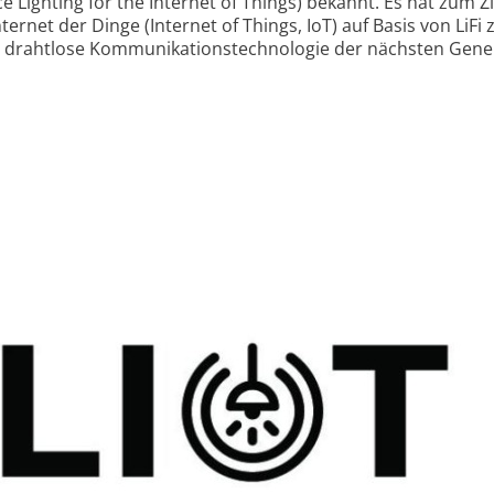
e Lighting for the Internet of Things) bekannt. Es hat zum Zi
rnet der Dinge (Internet of Things, IoT) auf Basis von LiFi 
zte drahtlose Kommunikations­technologie der nächsten Gene