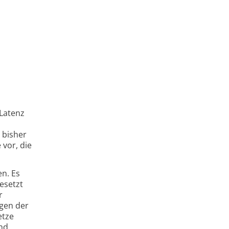
 Latenz
 bisher
 vor, die
en. Es
esetzt
r
gen der
etze
und