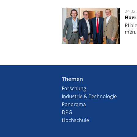
24.02
Hoer
PI ble
men, 
Themen
Forschung
Industrie & Technologie
Panorama
DPG
Hochschule