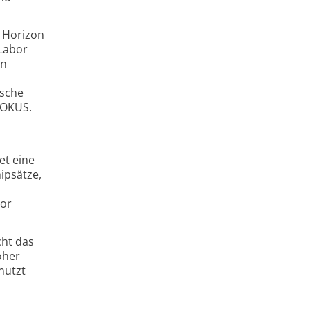
, Horizon
 Labor
en
ische
FOKUS.
et eine
ipsätze,
tor
cht das
oher
nutzt