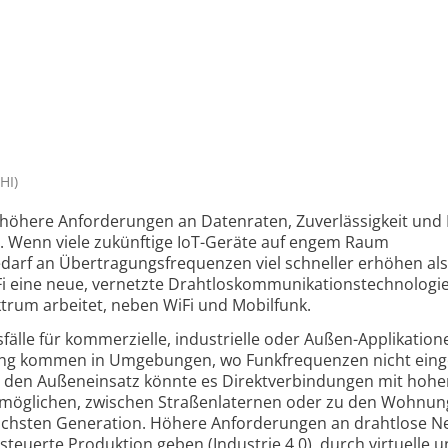
HI)
h höhere Anforderungen an Datenraten, Zuverlässigkeit und
n. Wenn viele zukünftige IoT-Geräte auf engem Raum
darf an Übertragungsfrequenzen viel schneller erhöhen als
i eine neue, vernetzte Drahtlos­kommunikations­technologie
ktrum arbeitet, neben WiFi und Mobilfunk.
fälle für kommerzielle, industrielle oder Außen-Applikation
ung kommen in Umgebungen, wo Funkfrequenzen nicht eing
 den Außeneinsatz könnte es Direkt­verbindungen mit hohe
rmöglichen, zwischen Straßenlaternen oder zu den Wohnun
chsten Generation. Höhere Anforderungen an drahtlose N
steuerte Produktion geben (Industrie 4.0), durch virtuelle 