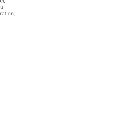
el,
zu
ration,