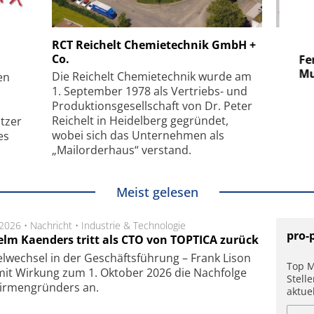
 GmbH
SmarAct GmbH
RCT Reichelt Chemietechnik GmbH +
Co.
uper-
Elektronenmikroskopie auf
Fem
hanismus
kleinstem Raum
Mu
Die Reichelt Chemietechnik wurde am
en
1. September 1978 als Vertriebs- und
Produktionsgesellschaft von Dr. Peter
Reichelt in Heidelberg gegründet,
tzer
wobei sich das Unternehmen als
es
„Mailorderhaus“ verstand.
Meist gelesen
.2026 •
Nachricht
•
Industrie & Technologie
pro-
elm Kaenders tritt als CTO von TOPTICA zurück
fel­wech­sel in der Ge­schäfts­füh­rung – Frank Lison
Top M
 mit Wir­kung zum 1. Ok­to­ber 2026 die Nach­fol­ge
Stell
ir­men­grün­ders an.
aktue