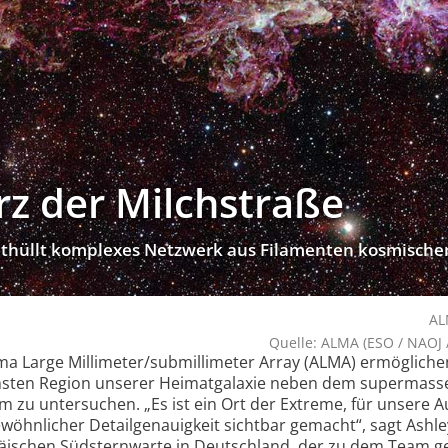
rz der Milchstraße
üllt kom­ple­xes Netz­werk aus Fi­la­men­ten kos­mi­schen G
AL
Quelle: ALMA (ESO / NAOJ /
 Large Millimeter/submillimeter Array (ALMA) ermöglichen
emsten Region unserer Heimatgalaxie neben dem supermass
 zu untersuchen. „Es ist ein Ort der Extreme, für unsere 
ewöhnlicher Detailgenauigkeit sichtbar gemacht“, sagt Ashle
äischen Südsternwarte in Deutschland, der zu dem Team g