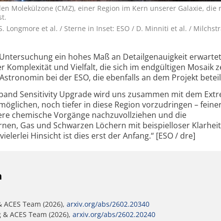
alen Molekülzone (CMZ), einer Region im Kern unserer Galaxie, die 
t.
 Longmore et al. / Sterne in Inset: ESO / D. Minniti et al. / Milchs
 Untersuchung ein hohes Maß an Detailgenauigkeit erwarte
Komplexität und Vielfalt, die sich im endgültigen Mosaik z
tronomin bei der ESO, die ebenfalls an dem Projekt beteili
and Sensitivity Upgrade wird uns zusammen mit dem Extr
öglichen, noch tiefer in diese Region vorzudringen – feine
ere chemische Vorgänge nachzuvollziehen und die
nen, Gas und Schwarzen Löchern mit beispielloser Klarheit
vielerlei Hinsicht ist dies erst der Anfang.“ [ESO / dre]
n
 & ACES Team (2026),
arxiv.org/abs/2602.20340
g & ACES Team (2026),
arxiv.org/abs/2602.20240