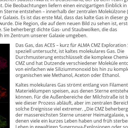
 Die Beobachtungen liefern einen einzigartigen Einblick in
em Sterne entstehen – innerhalb der zentralen Molekülzone (
 Galaxis. Es ist das erste Mal, dass das kalte Gas in dieser
wurde. Die Region, die auf dem neuen Bild zu sehen ist, erst
e. Sie beherbergt dichte Gas- und Staubwolken, die das
h im Zentrum unserer Galaxie umgeben.
Das Gas, das ACES – kurz für ALMA CMZ Exploration 
speziell untersucht, ist kaltes molekulares Gas. Die
Durchmusterung entschlüsselt die komplexe Chemi
CMZ und hat Dutzende verschiedener Moleküle entd
von einfachen wie Siliziummonoxid bis hin zu komp
organischen wie Methanol, Aceton oder Ethanol.
Kaltes molekulares Gas strömt entlang von Filament
Materieklumpen speisen, aus denen Sterne entsteh
können. Für die Außenbereiche der Milchstraße ist 
wie dieser Prozess abläuft, aber im zentralen Bereic
solche Ereignisse viel extremer. „Die CMZ beherberg
der massereichsten Sterne unserer Heimatgalaxie, 
denen viele ein kurzes Leben haben und früh sterben
Leben in gewaltigen Supernova-Explosionen oder s