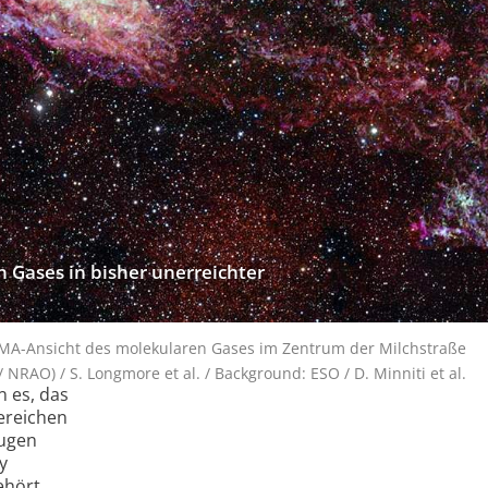
a­ses in bis­her un­er­reich­ter
MA-Ansicht des molekularen Gases im Zentrum der Milchstraße
 NRAO) / S. Longmore et al. / Background: ESO / D. Minniti et al.
 es, das
ereichen
Augen
y
ehört,