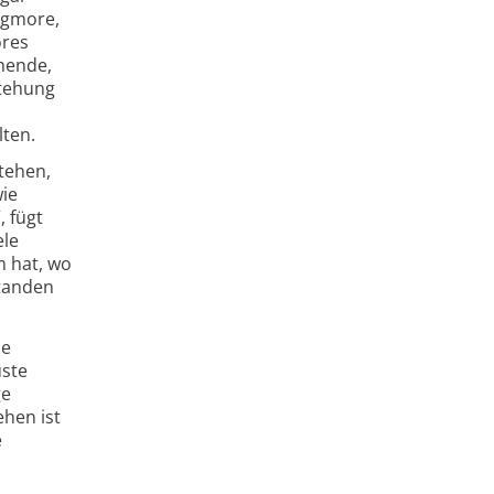
ngmore,
ores
chende,
stehung
ten.
tehen,
wie
, fügt
ele
 hat, wo
tanden
ie
üste
ge
hen ist
e