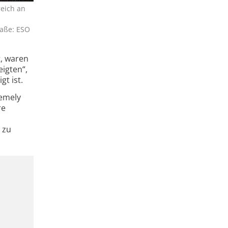
reich an
traße: ESO
t, waren
eigten“,
gt ist.
emely
re
 zu