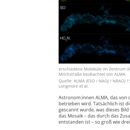
erschiedene Moleküle im Zentrum d
Milchstraße beobachtet von ALMA
Quelle: ALMA (ESO / NAOJ / NRAO) / 
Longmore et al.
Astronom:innen ALMA, das von d
betrieben wird. Tatsächlich ist d
gescannt wurde, was dieses Bild
das Mosaik – das durch das Zus
entstanden ist – so groß wie dr