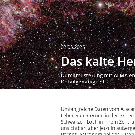
02.03.2026
Das kalte He
Durch­mus­te­rung mit ALMA ent­h
De­tail­ge­nau­ig­keit.
Umfangreiche Daten vom Atacama
Leben von Sternen in der extr
Schwarzen Loch in ihrem Zentrum
unsichtbar, aber jetzt in außerg
Barnes, Astronom bei der Europ