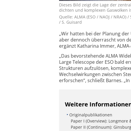
Dieses Bild zeigt die Lage der zentr
dichten und komplexen Gaswolken is
Quelle: ALMA (ESO / NAOJ / NRAO) / S.
/ S. Guisard
„Wir hatten bei der Planung der
aber dennoch überrascht von der 
ergänzt Katharina Immer, ALMA-As
„Das bevorstehende ALMA Wideb
Large Telescope der ESO bald erm
Strukturen aufzulösen, komplex
Wechselwirkungen zwischen Ster
erforschen“, schließt Barnes. „In 
Weitere Informatione
Originalpublikationen
Paper I (Overview): Longmore
Paper II (Continuum): Ginsbur