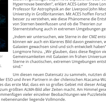
Hypernovae beenden“, erklärt ACES-Leiter Steve Lo
Professor für Astrophysik an der Liverpool John Mo
University in Großbritannien. Mit ACES hoffen Fors
besser zu verstehen, wie diese Phänomene die Ent
von Sternen beeinflussen und ob die Theorien zur
Sternentstehung auch in extremen Umgebungen gel
„Indem wir untersuchen, wie Sterne in der CMZ ents
können wir auch ein klareres Bild davon gewinnen, 
Galaxien gewachsen sind und sich entwickelt haben“
Longmore hinzu. „Wir glauben, dass diese Region vi
er
Gemeinsamkeiten mit Galaxien im frühen Universum
Sterne in chaotischen, extremen Umgebungen ents
S.
sind.“
Um diesen neuen Datensatz zu sammeln, nutzten d
er ESO und ihren Partnern in der chilenischen Atacama-W
ies das erste Mal, dass ein so großes Gebiet mit dieser Anla
 zum größten ALMA-Bild aller Zeiten macht. Am Himmel gese
ammenfügen vieler einzelner Beobachtungen wie Puzzleteil
ei nebeneinander liegende Vollmonde.