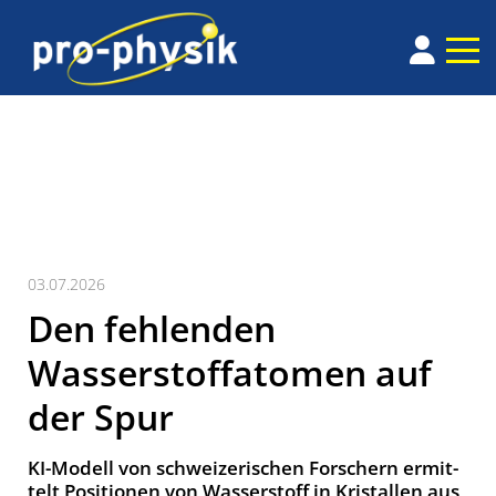
03.07.2026
Den fehlenden
Wasserstoffatomen auf
der Spur
KI-Modell von schwei­ze­ri­schen For­schern er­mit­
telt Po­si­tio­nen von Was­ser­stoff in Kris­tal­len aus