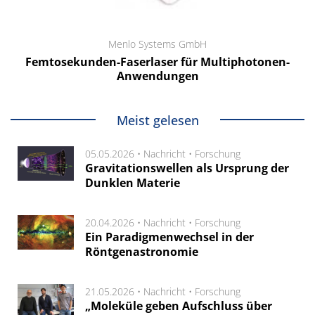
Menlo Systems GmbH
Femtosekunden-Faserlaser für Multiphotonen-
Anwendungen
Meist gelesen
05.05.2026 •
Nachricht
•
Forschung
Gravitationswellen als Ursprung der
Dunklen Materie
20.04.2026 •
Nachricht
•
Forschung
Ein Paradigmenwechsel in der
Röntgenastronomie
21.05.2026 •
Nachricht
•
Forschung
„Moleküle geben Aufschluss über