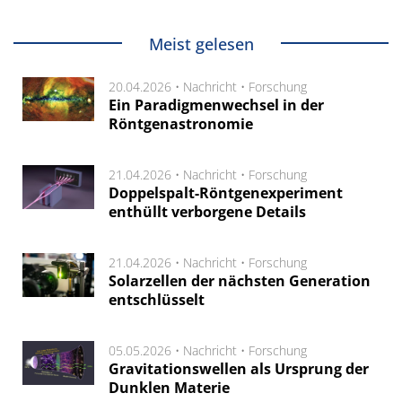
Meist gelesen
20.04.2026 •
Nachricht
•
Forschung
Ein Paradigmenwechsel in der
Röntgenastronomie
21.04.2026 •
Nachricht
•
Forschung
Doppelspalt-Röntgenexperiment
enthüllt verborgene Details
21.04.2026 •
Nachricht
•
Forschung
Solarzellen der nächsten Generation
entschlüsselt
05.05.2026 •
Nachricht
•
Forschung
Gravitationswellen als Ursprung der
Dunklen Materie