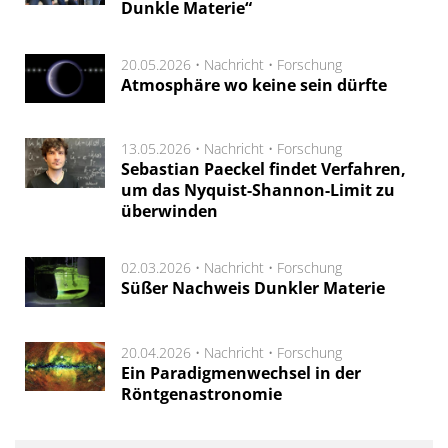
Dunkle Materie“
20.05.2026 •
Nachricht
•
Forschung
Atmosphäre wo keine sein dürfte
13.05.2026 •
Nachricht
•
Forschung
Sebastian Paeckel findet Verfahren,
um das Nyquist-Shannon-Limit zu
überwinden
02.03.2026 •
Nachricht
•
Forschung
Süßer Nachweis Dunkler Materie
20.04.2026 •
Nachricht
•
Forschung
Ein Paradigmenwechsel in der
Röntgenastronomie