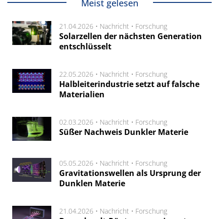
Meist gelesen
21.04.2026 •
Nachricht
•
Forschung
Solarzellen der nächsten Generation
entschlüsselt
22.05.2026 •
Nachricht
•
Forschung
Halbleiterindustrie setzt auf falsche
Materialien
02.03.2026 •
Nachricht
•
Forschung
Süßer Nachweis Dunkler Materie
05.05.2026 •
Nachricht
•
Forschung
Gravitationswellen als Ursprung der
Dunklen Materie
21.04.2026 •
Nachricht
•
Forschung