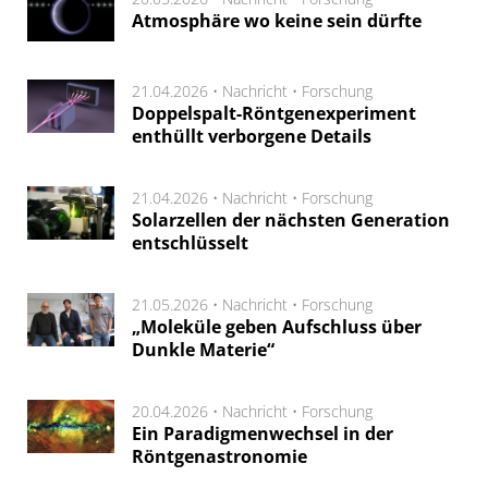
Atmosphäre wo keine sein dürfte
21.04.2026 •
Nachricht
•
Forschung
Doppelspalt-Röntgenexperiment
enthüllt verborgene Details
21.04.2026 •
Nachricht
•
Forschung
Solarzellen der nächsten Generation
entschlüsselt
21.05.2026 •
Nachricht
•
Forschung
„Moleküle geben Aufschluss über
Dunkle Materie“
20.04.2026 •
Nachricht
•
Forschung
Ein Paradigmenwechsel in der
Röntgenastronomie