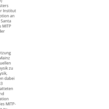
U)
sters
 Institut
ption an
n Santa
as MITP
der
ützung
 Mainz
uellen
ysik zu
sik,
en dabei
33
atteten
und
ation
des MITP-
z zu