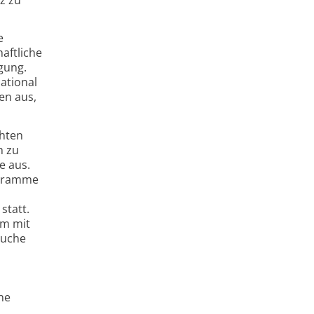
e
aftliche
gung.
ational
en aus,
chten
h zu
e aus.
ogramme
statt.
em mit
Suche
ne