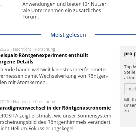
,
Anwendungen und bieten für Nutzer
wie Unternehmen ein zusätzliches
Forum.
Meist gelesen
.2026 •
Nachricht
•
Forschung
pro-
elspalt-Röntgenexperiment enthüllt
orgene Details
Top M
hen­de bau­en welt­weit kleins­tes In­ter­fe­ro­me­ter
Stell
er­mes­sen da­mit Wech­sel­wir­kung von Rönt­gen­
aktue
­len mit Atom­ker­nen.
Mit I
.2026 •
Nachricht
•
Forschung
unse
Paradigmenwechsel in der Röntgenastronomie
zu.
ROSITA zeigt erst­mals, wie unser Son­nen­sys­tem
r­schei­nungs­bild des Rönt­gen­him­mels ver­än­dert
ieht Helium-Fokus­sie­rungs­ke­gel.