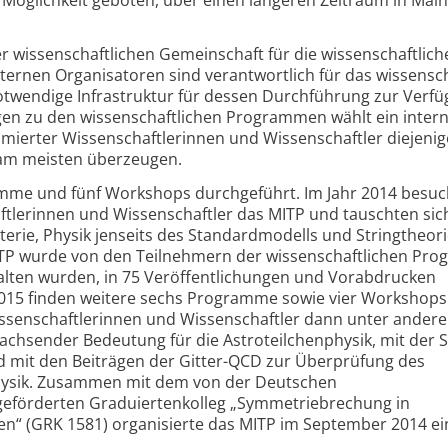
 wissenschaftlichen Gemeinschaft für die wissenschaftlich
xternen Organisatoren sind verantwortlich für das wissensch
otwendige Infrastruktur für dessen Durchführung zur Verfü
gen zu den wissenschaftlichen Programmen wählt ein intern
ierter Wissen­schaftlerinnen und Wissen­schaftler diejenig
l am meisten überzeugen.
mme und fünf Workshops durchgeführt. Im Jahr 2014 besu
ftlerinnen und Wissenschaftler das MITP und tauschten sic
erie, Physik jenseits des Standardmodells und Stringtheori
ITP wurde von den Teilnehmern der wissenschaftlichen Pr
lten wurden, in 75 Veröffentlichungen und Vorabdrucken
2015 finden weitere sechs Programme sowie vier Workshops 
issenschaftlerinnen und Wissenschaftler dann unter ander
achsender Bedeutung für die Astro­teilchen­physik, mit der 
 mit den Beiträgen der Gitter-QCD zur Überprüfung des
hysik. Zusammen mit dem von der Deutschen
eförderten Graduierten­kolleg „Symmetriebrechung in
“ (GRK 1581) organisierte das MITP im September 2014 ei