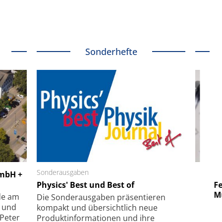
Sonderhefte
 GmbH
Sonderausgaben
SmarAct GmbH
GmbH +
uper-
Physics' Best und Best of
Elektronenmikroskopie auf
Fem
hanismus
kleinstem Raum
Mu
de am
Die Sonder­ausgaben präsentieren
- und
kompakt und übersichtlich neue
 Peter
Produkt­informationen und ihre