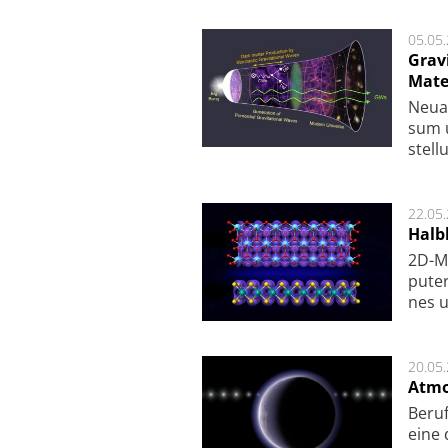
05.05
Grav
Mate
Neu­a
sum u
stel­
22.05
Halbl
2D-Ma
pu­te
nes u
20.05
Atmo
Beruf
eine 