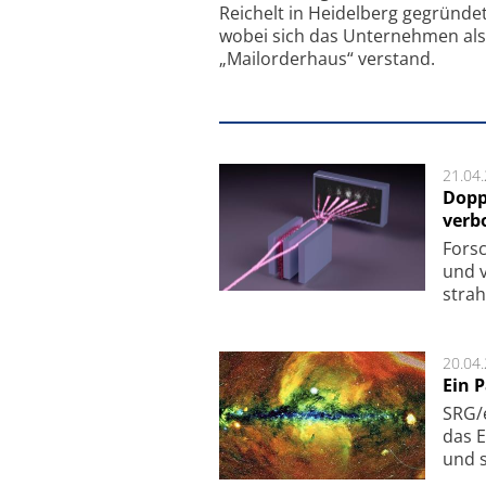
Reichelt in Heidelberg gegründet
wobei sich das Unternehmen als
„Mailorderhaus“ verstand.
21.04
Dopp
verb
For­sc
und v
strah
20.04
Ein 
SRG/e
das E
und s