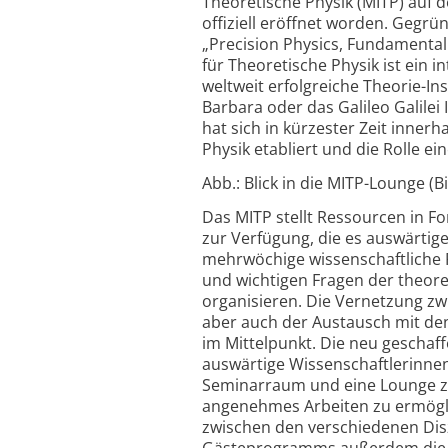
Theoretische Physik (MITP) auf
offiziell eröffnet worden. Gegrün
„Precision Physics, Fundamental 
für Theoretische Physik ist ein 
weltweit erfolgreiche Theorie-Inst
Barbara oder das Galileo Galilei 
hat sich in kürzester Zeit inner
Physik etabliert und die Rolle 
Abb.: Blick in die MITP-Lounge (Bi
Das MITP stellt Ressourcen in F
zur Verfügung, die es auswärtig
mehrwöchige wissenschaftliche 
und wichtigen Fragen der theore
organisieren. Die Vernetzung zw
aber auch der Austausch mit de
im Mittelpunkt. Die neu geschaf
auswärtige Wissenschaftlerinne
Seminarraum und eine Lounge zur 
angenehmes Arbeiten zu ermögl
zwischen den verschiedenen Disz
Gäste­programms außerdem die M