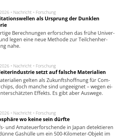
.2026 •
Nachricht
•
Forschung
itationswellen als Ursprung der Dunklen
rie
rtige Be­rech­nung­en er­for­schen das frü­he Uni­ver­
nd legen eine neue Me­tho­de zur Teil­chen­her­
lung nahe.
.2026 •
Nachricht
•
Forschung
eiterindustrie setzt auf falsche Materialien
te­ri­a­li­en gel­ten als Zu­kunfts­hoff­nung für Com­
r­chips, doch man­che sind un­ge­eig­net – we­gen ei­
n­ter­schätz­ten Ef­fekts. Es gibt aber Aus­we­ge.
.2026 •
Nachricht
•
Forschung
sphäre wo keine sein dürfte
s- und Ama­teuer­for­schen­de in Japan de­tek­tie­ren
dün­ne Gas­hül­le um ein 500-Kilo­meter-Objekt im