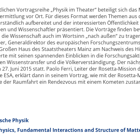
lichen Vortragsreihe „Physik im Theater“ beteiligt sich das
vermittlung vor Ort. Für dieses Format werden Themen aus 
ständlich aufbereitet und der interessierten Öffentlichkeit
en und Wissenschaftler präsentiert. Die Vorträge finden b
 die Wissenschaft auch im Wortsinn „nach außen“ zu tragen
euer, Generaldirektor des europäischen Forschungs­zentrum
m Großen Haus des Staatstheaters Mainz am Nachweis des Hi
rte mit seinen spannenden Einblicken in die Forschungs­akt
en Wissenstransfer und die Völkerverständigung. Der näch
 27. Juni 2015 statt. Paolo Ferri, Leiter der Rosetta-Mission 
ESA, erklärt dann in seinem Vortrag, wie mit der Rosetta-
te der Raumfahrt ein Rendezvous mit einem Kometen zusta
ische Physik
Physics, Fundamental Interactions and Structure of Matt