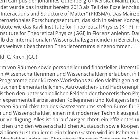
 dem Campus der Johannes Gutenberg-Universität Mainz (JG
det wurde das Institut bereits 2013 als Teil des Exzellenzclu
Interactions and Structure of Matter“ (PRISMA). Das Mainzer
internationales Forschungs­zentrum, das sich in seiner Konze
itute wie das Kavli Institute for Theoretical Physics (KITP) i
Institute for Theoretical Physics (GGI) in Florenz anlehnt. D
halb der internationalen Wissenschafts­gemeinde im Bereich 
eines weltweit beachteten Theoriezentrums eingenommen.
ld: C. Kirch, JGU)
orm von Räumen sowie personeller und finanzieller Unterst
en Wissenschaftlerinnen und Wissenschaftlern erlauben, in
Programme oder kürzere Workshops zu den vielfältigen akt
tischen Elementarteilchen-, Astroteilchen- und Hadronenph
ischen den unterschiedlichen Feldern der theoretischen Phy
n experimentell arbeitenden Kolleginnen und Kollegen steh
fenen Räumlichkeiten des Gästezentrums stellen Büros für 
n und Wissenschaftler, einen mit moderner Technik ausgest
Verfügung. Alles ist darauf ausgerichtet, ein effizientes 
ichen und den wissenschaftlichen Austausch sowie Kooper
iplinen zu stimulieren. Einzelnen Gästen wird im Rahmen 
öglichkeit geboten, über einen längeren Zeitraum in Main