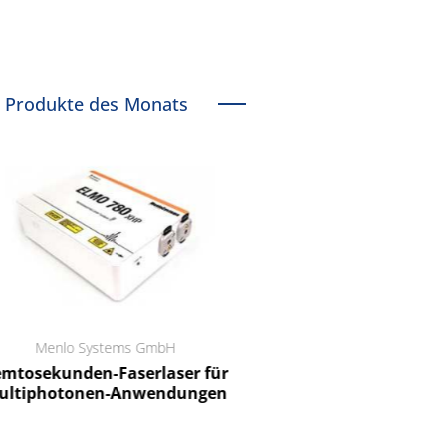
Produkte des Monats
Menlo Systems GmbH
RCT Reichelt Chemietechnik
tosekunden-Faserlaser für
Ein Unternehmen für I
ltiphotonen-Anwendungen