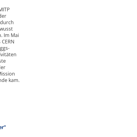
 MITP
der
 durch
ewusst
. Im Mai
s CERN
ggs-
ivitäten
ste
der
Mission
nde kam.
er“