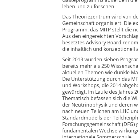
leben und zu forschen.
Das Theoriezentrum wird von der
Gemeinschaft organisiert: Die e
Programm, das MITP stellt die n
Aus den eingereichten Vorschlä
besetztes Advisory Board renomm
die inhaltlich und konzeptionel
Seit 2013 wurden sieben Progra
bereits mehr als 250 Wissenscha
aktuellen Themen wie dunkle Mat
Die Unterstützung durch das M
und Workshops, die 2014 abgeha
gewürdigt. Im Laufe des Jahres 
Thematisch befassen sich die W
der Neutrino­physik und deren w
nach neuen Teilchen am LHC und
Standardmodells der Teilchenp
Forschungsgemeinschaft (DFG) g
fundamentalen Wechselwirkungen
internationale Sommerschule.