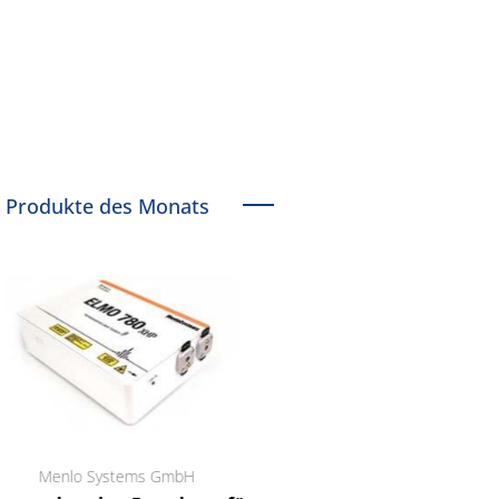
Produkte des Monats
Menlo Systems GmbH
RCT Reichelt Chemietechnik