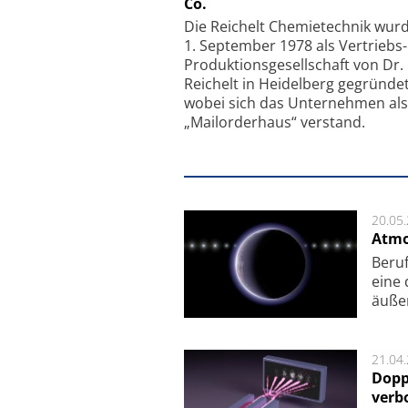
Co.
Faserkoppler mit S
Feinfokussierungsmec
Die Reichelt Chemietechnik wur
1. September 1978 als Vertriebs
Produktionsgesellschaft von Dr.
Reichelt in Heidelberg gegründet
wobei sich das Unternehmen als
„Mailorderhaus“ verstand.
20.05
Atmo
Beruf
eine 
äu­ße
21.04
Dopp
verb