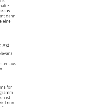
ens
halte
daraus
ent dann
e eine
.
nburg)
levanz
ästen aus
en
sma for
rogramm
en ist
wird nun
.“