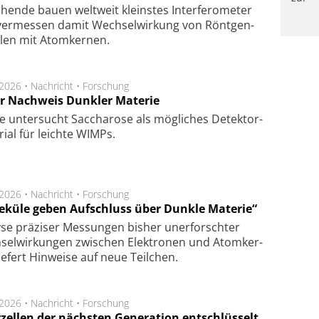
hen­de bau­en welt­weit kleins­tes In­ter­fe­ro­me­ter
er­mes­sen da­mit Wech­sel­wir­kung von Rönt­gen­
­len mit Atom­ker­nen.
.2026 •
Nachricht
•
Forschung
r Nachweis Dunkler Materie
e unter­sucht Saccha­ro­se als mög­li­ches De­tek­tor­
­rial für leich­te WIMPs.
.2026 •
Nachricht
•
Forschung
eküle geben Aufschluss über Dunkle Materie“
se prä­zi­ser Mes­sung­en bis­her un­er­for­schter
sel­wir­kung­en zwi­schen Elek­tro­nen und Atom­ker­
ie­fert Hin­wei­se auf neue Teil­chen.
.2026 •
Nachricht
•
Forschung
rzellen der nächsten Generation entschlüsselt