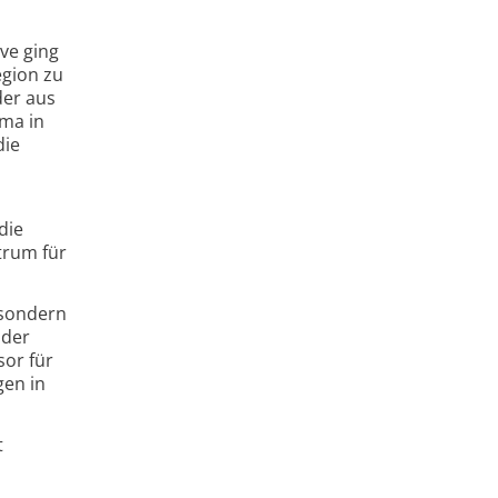
ve ging
egion zu
der aus
sma in
die
die
trum für
 sondern
 der
sor für
gen in
t