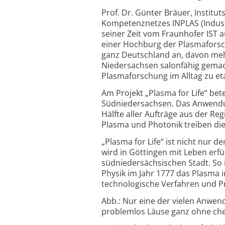
Prof. Dr. Günter Bräuer, Institu
Kompetenznetzes INPLAS (Industri
seiner Zeit vom Fraunhofer IST a
einer Hochburg der Plasmaforsc
ganz Deutschland an, davon mehr
Niedersachsen salonfähig gemacht.
Plasmaforschung im Alltag zu eta
Am Projekt „Plasma for Life“ bet
Südniedersachsen. Das Anwendun
Hälfte aller Aufträge aus der 
Plasma und Photonik treiben die
„Plasma for Life“ ist nicht nur 
wird in Göttingen mit Leben erfül
südniedersächsischen Stadt. So i
Physik im Jahr 1777 das Plasma i
technologische Verfahren und P
Abb.: Nur eine der vielen Anwe
problemlos Läuse ganz ohne chem