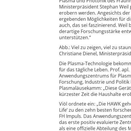
Plasma und Photonik des Fraunho
Ministerpräsident Stephan Weil 
erobern werden. Angesichts der V
ergebenden Möglichkeiten für d
auch, das sei faszinierend. Weil
derartige Forschungsstärke entw
unterstützen.“
Abb.: Viel zu zeigen, viel zu stau
Christiane Dienel, Ministerpräsid
Die Plasma-Technologie bekom
für das tägliche Leben. Prof. apl
Anwendungszentrums für Plasma 
Forschung, Industrie und Polit
Plasmaläusekamm: „Diese Gerät
kürzester Zeit die Haushalte erob
Viöl ordnete ein: „Die HAWK geh
Life‘ zu den zehn besten fors
FH Impuls. Das Anwendungszentr
das erste positiv evaluierte Ze
als eine offizielle Abteilung des