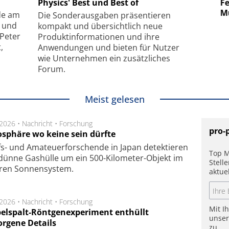
uper-
Physics' Best und Best of
Elektronenmikroskopie auf
Fem
hanismus
kleinstem Raum
Mu
de am
Die Sonder­ausgaben präsentieren
- und
kompakt und übersichtlich neue
 Peter
Produkt­informationen und ihre
,
Anwendungen und bieten für Nutzer
wie Unternehmen ein zusätzliches
Forum.
Meist gelesen
.2026 •
Nachricht
•
Forschung
pro-
sphäre wo keine sein dürfte
s- und Ama­teuer­for­schen­de in Japan de­tek­tie­ren
Top M
dün­ne Gas­hül­le um ein 500-Kilo­meter-Objekt im
Stell
­ren Son­nen­sys­tem.
aktue
.2026 •
Nachricht
•
Forschung
Mit I
elspalt-Röntgenexperiment enthüllt
unse
orgene Details
zu.