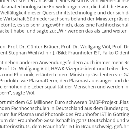
fer IST stellten anlässlich eines Besuchs von Niedersachs
plasmatechnologische Entwicklungen vor, die bald die Haus
ielfältigkeit dieser Querschnittstechnologie und der sich 
ie Wirtschaft Südniedersachsens befand der Ministerpräsid
 betonte, es sei sehr ungewöhnlich, dass eine Fachhochschul
ickelt habe, und sagte zu: „Wir werden das als Land weiter
nen: Prof. Dr. Günter Bräuer, Prof. Dr. Wolfgang Viöl, Prof. Dr
ent Stephan Weil (v.l.n.r.). (Bild: Fraunhofer IST, Falko Olde
mt neben anderen Anwendungsfeldern auch immer mehr Re
. Prof. Dr. Wolfgang Viöl, HAWK-Vizepräsident und Leiter des
und Photonik, erläuterte dem Ministerpräsidenten vor G
ik Produkte wie PlasmaDerm, den Plasmastaubsauger und d
e erhöhen die Lebensqualität der Menschen und werden in
ern“, sagte Viöl.
ört mit dem 6,5 Millionen Euro schweren BMBF-Projekt ‚Pla
chenden Fachhochschulen in Deutschland aus dem Bundesp
um für Plasma und Photonik des Fraunhofer IST in Götting
ntrum der Fraunhofer-Gesellschaft in ganz Deutschland und 
 Mutterinstituts, dem Fraunhofer IST in Braunschweig, geführt