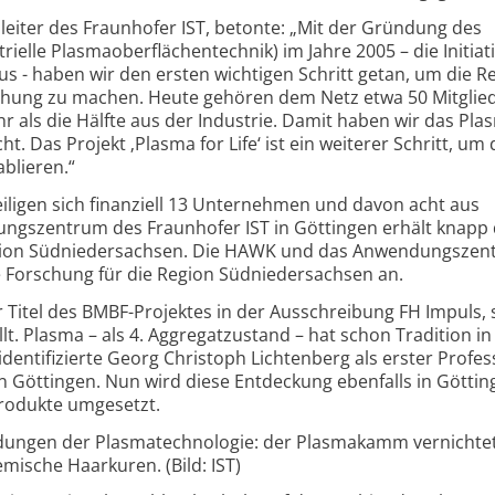
tsleiter des Fraunhofer IST, betonte: „Mit der Gründung des
elle Plasmaoberflächentechnik) im Jahre 2005 – die Initiati
us - haben wir den ersten wichtigen Schritt getan, um die R
hung zu machen. Heute gehören dem Netz etwa 50 Mitglie
 als die Hälfte aus der Industrie. Damit haben wir das Pla
 Das Projekt ‚Plasma for Life‘ ist ein weiterer Schritt, um 
blieren.“
eiligen sich finanziell 13 Unternehmen und davon acht aus
gszentrum des Fraunhofer IST in Göttingen erhält knapp 
Region Südniedersachsen. Die HAWK und das Anwendungszen
 Forschung für die Region Südniedersachsen an.
der Titel des BMBF-Projektes in der Ausschreibung FH Impuls,
lt. Plasma – als 4. Aggregatzustand – hat schon Tradition in
dentifizierte Georg Christoph Lichtenberg als erster Profes
n Göttingen. Nun wird diese Entdeckung ebenfalls in Göttin
rodukte umgesetzt.
ndungen der Plasmatechnologie: der Plasmakamm vernichte
ische Haarkuren. (Bild: IST)