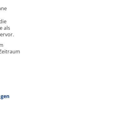
ane
die
e als
ervor.
um
 Zeitraum
ngen