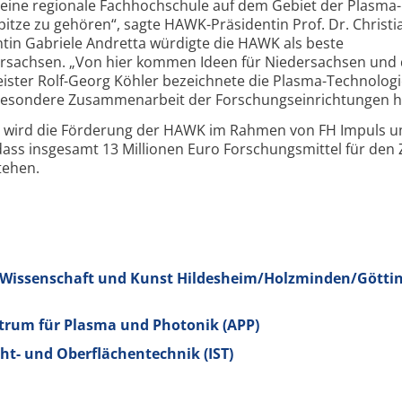
 kleine regionale Fachhochschule auf dem Gebiet der Plasma-
pitze zu gehören“, sagte HAWK-Präsidentin Prof. Dr. Christi
ntin Gabriele Andretta würdigte die HAWK als beste
rsachsen. „Von hier kommen Ideen für Niedersachsen und 
ster Rolf-Georg Köhler bezeichnete die Plasma-Technologi
besondere Zusammenarbeit der Forschungseinrichtungen h
on wird die Förderung der HAWK im Rahmen von FH Impuls 
odass insgesamt 13 Millionen Euro Forschungsmittel für den
tehen.
 Wissenschaft und Kunst Hildesheim/Holzminden/Götti
rum für Plasma und Photonik (APP)
cht- und Oberflächentechnik (IST)