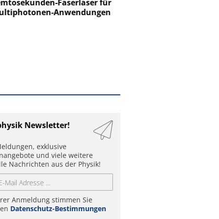
tosekunden-Faserlaser für
Ein Unternehmen für I
ltiphotonen-Anwendungen
physik Newsletter!
eldungen, exklusive
enangebote und viele weitere
lle Nachrichten aus der Physik!
hrer Anmeldung stimmen Sie
ren
Datenschutz-Bestimmungen