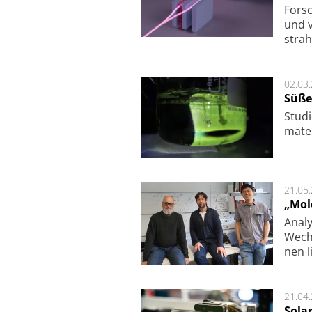
For­sc
und v
strah
02.03
Süße
Studi
ma­te
21.05
„Mol
Analy
Wech­
nen l
21.04
Sola