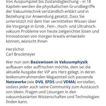
Von Auspump­zeit bis Zustands­gleichung – in 18
Kapiteln werden die physikalischen Grundbe­griffe
der Vakuum­technik verständlich erklärt und in
Beziehung zur Anwen­dung gesetzt. Dass Sie
unterstützt mit dem hier vermittelten Wissen über
die Vorgänge in Grob-, Fein-, Hoch- und Ultra­hoch­
vakuum Probleme von heute zielgerichtet lösen und
Innovationen von morgen kreativ entwickeln
können, wünscht Ihnen
Herzlichst
Carl Brockmeyer
Wer nun sein
Basiswissen in Vakuumphysik
aufbauen oder auffrischen möchte, dem sei die
aktuelle Ausgabe der ViP ans Herz gelegt, in deren
lexikonumrahmenden Magazinteil sich passende
Netzwerke
(wie
DVG
,
EFDS
und
VDMA
) vorstellen,
sodass jeder auch seine Community zum Austausch
von Ideen, Fragen und Lösungen in den
vakuumbasierten Wissenschaften und Technologien
finden kann.