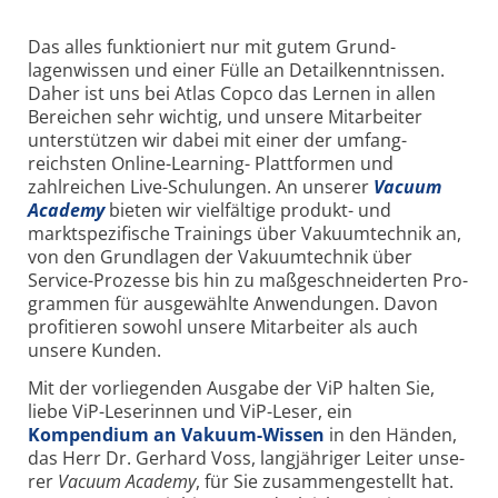
Das alles funktioniert nur mit gutem Grund­
lagenwissen und einer Fülle an Detail­kenntnissen.
Daher ist uns bei Atlas Copco das Lernen in allen
Berei­chen sehr wichtig, und unsere Mitar­beiter
unterstützen wir dabei mit einer der umfang­
reichsten Online-Learning- Platt­formen und
zahlreichen Live-Schu­lungen. An unserer
Vacuum
Academy
bieten wir vielfältige produkt- und
marktspezifische Trainings über Vaku­umtechnik an,
von den Grundlagen der Vakuum­technik über
Service-Prozesse bis hin zu maß­geschneiderten Pro­
grammen für ausgewählte Anwendun­gen. Davon
profitieren sowohl unsere Mitarbeiter als auch
unsere Kunden.
Mit der vorliegenden Ausgabe der ViP halten Sie,
liebe ViP-Leserinnen und ViP-Leser, ein
Kompendium an Vakuum-Wissen
in den Händen,
das Herr Dr. Gerhard Voss, langjähriger Leiter unse­
rer
Vacuum Academy
, für Sie zusam­mengestellt hat.