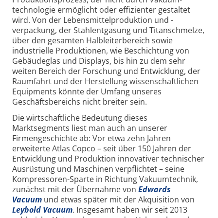
technologie ermög­licht oder effizienter gestaltet
wird. Von der Lebens­mittel­produktion und -
verpackung, der Stahl­entgasung und Titanschmelze,
über den gesamten Halbleiter­bereich sowie
industrielle Produktionen, wie Beschichtung von
Gebäudeglas und Displays, bis hin zu dem sehr
weiten Bereich der Forschung und Entwicklung, der
Raumfahrt und der Herstellung wissen­schaftlichen
Equipments könnte der Umfang unse­res
Geschäftsbereichs nicht breiter sein.
Die wirtschaftliche Bedeutung die­ses
Marktsegments liest man auch an unserer
Firmengeschichte ab: Vor etwa zehn Jahren
erweiterte Atlas Copco – seit über 150 Jahren der
Ent­wicklung und Produktion innovativer technischer
Ausrüstung und Maschi­nen verpflichtet – seine
Kompresso­ren-Sparte in Richtung Vakuumtech­nik,
zunächst mit der Übernahme von
Edwards
Vacuum
und etwas später mit der Akquisition von
Leybold Vacuum
. Insgesamt haben wir seit 2013