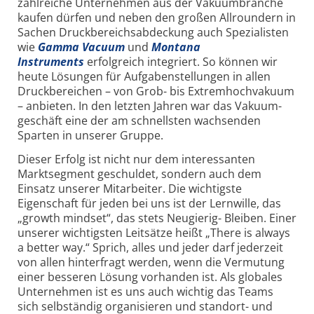
zahl­reiche Unternehmen aus der Vakuum­branche
kaufen dürfen und neben den großen Allroundern in
Sachen Druckbereichs­abdeckung auch Spezialisten
wie
Gamma Vacuum
und
Montana
Instruments
erfolgreich integriert. So können wir
heute Lösungen für Aufga­benstellungen in allen
Druck­bereichen – von Grob- bis Extrem­hochvakuum
– anbieten. In den letzten Jahren war das Vakuum­
geschäft eine der am schnellsten wachsenden
Sparten in unserer Gruppe.
Dieser Erfolg ist nicht nur dem inte­ressanten
Marktsegment geschuldet, sondern auch dem
Einsatz unserer Mitarbeiter. Die wichtigste
Eigenschaft für jeden bei uns ist der Lernwille, das
„growth mindset“, das stets Neugierig- Bleiben. Einer
unserer wichtigsten Leitsätze heißt „There is always
a better way.“ Sprich, alles und jeder darf jeder­zeit
von allen hinterfragt werden, wenn die Vermutung
einer besseren Lösung vorhanden ist. Als globales
Unter­nehmen ist es uns auch wichtig das Teams
sich selbständig organisieren und standort- und