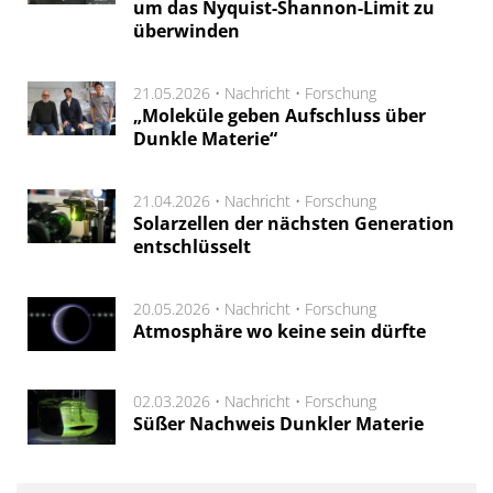
um das Nyquist-Shannon-Limit zu
überwinden
21.05.2026 •
Nachricht
•
Forschung
„Moleküle geben Aufschluss über
Dunkle Materie“
21.04.2026 •
Nachricht
•
Forschung
Solarzellen der nächsten Generation
entschlüsselt
20.05.2026 •
Nachricht
•
Forschung
Atmosphäre wo keine sein dürfte
02.03.2026 •
Nachricht
•
Forschung
Süßer Nachweis Dunkler Materie