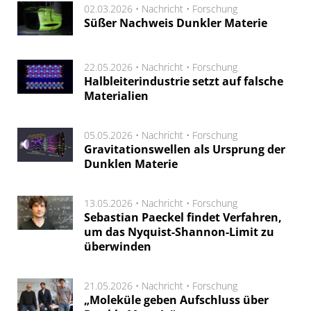
02.03.2026 •
Nachricht
•
Forschung
Süßer Nachweis Dunkler Materie
22.05.2026 •
Nachricht
•
Forschung
Halbleiterindustrie setzt auf falsche
Materialien
05.05.2026 •
Nachricht
•
Forschung
Gravitationswellen als Ursprung der
Dunklen Materie
13.05.2026 •
Nachricht
•
Forschung
Sebastian Paeckel findet Verfahren,
um das Nyquist-Shannon-Limit zu
überwinden
21.05.2026 •
Nachricht
•
Forschung
„Moleküle geben Aufschluss über