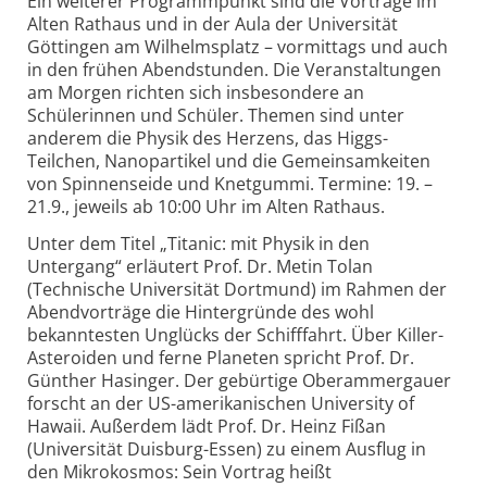
Ein weiterer Programmpunkt sind die Vorträge im
Alten Rathaus und in der Aula der Universität
Göttingen am Wilhelmsplatz – vormittags und auch
in den frühen Abendstunden. Die Veranstaltungen
am Morgen richten sich insbesondere an
Schülerinnen und Schüler. Themen sind unter
anderem die Physik des Herzens, das Higgs-
Teilchen, Nanopartikel und die Gemeinsamkeiten
von Spinnenseide und Knetgummi. Termine: 19. –
21.9., jeweils ab 10:00 Uhr im Alten Rathaus.
Unter dem Titel „Titanic: mit Physik in den
Untergang“ erläutert Prof. Dr. Metin Tolan
(Technische Universität Dortmund) im Rahmen der
Abendvorträge die Hintergründe des wohl
bekanntesten Unglücks der Schifffahrt. Über Killer-
Asteroiden und ferne Planeten spricht Prof. Dr.
Günther Hasinger. Der gebürtige Oberammergauer
forscht an der US-amerikanischen University of
Hawaii. Außerdem lädt Prof. Dr. Heinz Fißan
(Universität Duisburg-Essen) zu einem Ausflug in
den Mikrokosmos: Sein Vortrag heißt