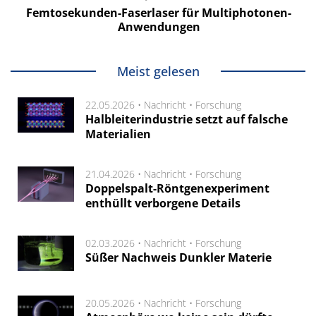
Femtosekunden-Faserlaser für Multiphotonen-
Anwendungen
Meist gelesen
22.05.2026 •
Nachricht
•
Forschung
Halbleiterindustrie setzt auf falsche
Materialien
21.04.2026 •
Nachricht
•
Forschung
Doppelspalt-Röntgenexperiment
enthüllt verborgene Details
02.03.2026 •
Nachricht
•
Forschung
Süßer Nachweis Dunkler Materie
20.05.2026 •
Nachricht
•
Forschung