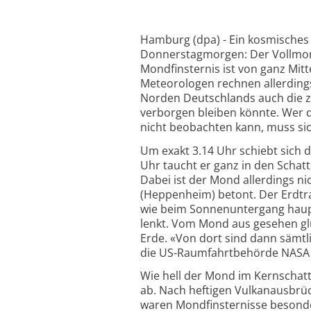
Hamburg (dpa) - Ein kosmisches 
Donnerstagmorgen: Der Vollmond 
Mondfinsternis ist von ganz Mit
Meteorologen rechnen allerdings
Norden Deutschlands auch die zw
verborgen bleiben könnte. Wer
nicht beobachten kann, muss si
Um exakt 3.14 Uhr schiebt sich 
Uhr taucht er ganz in den Schatt
Dabei ist der Mond allerdings ni
(Heppenheim) betont. Der Erdtra
wie beim Sonnenuntergang haupts
lenkt. Vom Mond aus gesehen gl
Erde. «Von dort sind dann sämtl
die US-Raumfahrtbehörde NASA d
Wie hell der Mond im Kernscha
ab. Nach heftigen Vulkanausbrü
waren Mondfinsternisse besonde