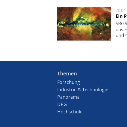
20.04
Ein 
SRG/e
das E
und s
Themen
Forschung
Industrie & Technologie
Panorama
DPG
Hochschule