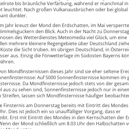
elrote bis bräunliche Verfärbung, während er manchmal in
ot leuchtet. Nach großen Vulkanausbrüchen oder bei global 
ant dunkler.
em Jahr kreuzt der Mond den Erdschatten, im Mai versperrt
 Himmelsguckern den Blick. Auch in der Nacht zu Donnersta
osen des Wetterdienstes Meteomedia viel Glück, um eine
llen mehrere kleinere Regengebiete über Deutschland ziehe
üste die Sicht trüben. Im übrigen Deutschland, in Österre
besser aus. Einzig die Fönwetterlage im Südosten Bayerns kö
währen.
on Mondfinsternissen dieses Jahr sind sie eher seltene Ere
nnenfinsternisse: Auf 5000 Sonnenfinsternisse kommen im 
sternisse. Da Mondfinsternisse jedoch stets von der gesa
aus zu sehen sind, Sonnenfinsternisse jedoch nur in eine
Streifen, lassen sich Mondfinsternisse häufiger beobachte
e Finsternis am Donnerstag bereits mit Eintritt des Mondes
r. Dies ist jedoch ein so unauffälliger Vorgang, dass er
ibt. Erst mit Eintritt des Mondes in den Kernschatten der E
. Wenn der Mond schließlich um 8.03 Uhr den Halbschatten ve