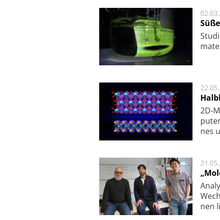
02.03
Süße
Studi
ma­te
22.05
Halbl
2D-Ma
pu­te
nes u
21.05
„Mol
Analy
Wech­
nen l