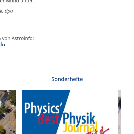
der Mond unter.
ck, dpa
 von Astroinfo:
nfo
Sonderhefte