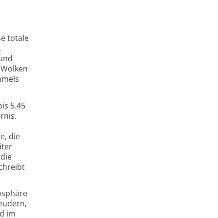
e totale
.
 und
r Wolken
mmels
is 5.45
rnis.
e, die
iter
 die
chreibt
osphäre
eudern,
d im