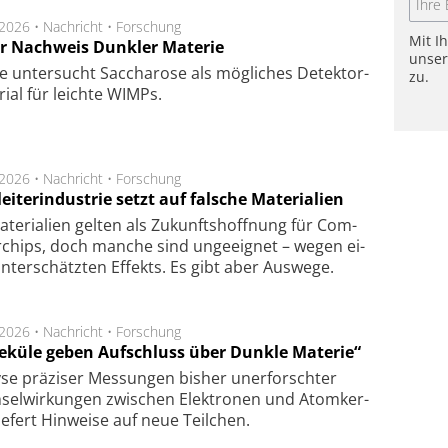
.2026 •
Nachricht
•
Forschung
Mit I
r Nachweis Dunkler Materie
unse
e unter­sucht Saccha­ro­se als mög­li­ches De­tek­tor­
zu.
­rial für leich­te WIMPs.
.2026 •
Nachricht
•
Forschung
eiterindustrie setzt auf falsche Materialien
te­ri­a­li­en gel­ten als Zu­kunfts­hoff­nung für Com­
r­chips, doch man­che sind un­ge­eig­net – we­gen ei­
n­ter­schätz­ten Ef­fekts. Es gibt aber Aus­we­ge.
.2026 •
Nachricht
•
Forschung
eküle geben Aufschluss über Dunkle Materie“
se prä­zi­ser Mes­sung­en bis­her un­er­for­schter
sel­wir­kung­en zwi­schen Elek­tro­nen und Atom­ker­
ie­fert Hin­wei­se auf neue Teil­chen.