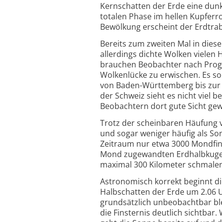
Kernschatten der Erde eine dunk
totalen Phase im hellen Kupferr
Bewölkung erscheint der Erdtrab
Bereits zum zweiten Mal in dies
allerdings dichte Wolken vielen
brauchen Beobachter nach Progn
Wolkenlücke zu erwischen. Es so
von Baden-Württemberg bis zur K
der Schweiz sieht es nicht viel 
Beobachtern dort gute Sicht ge
Trotz der scheinbaren Häufung v
und sogar weniger häufig als So
Zeitraum nur etwa 3000 Mondfin
Mond zugewandten Erdhalbkugel 
maximal 300 Kilometer schmalen 
Astronomisch korrekt beginnt di
Halbschatten der Erde um 2.06 Uh
grundsätzlich unbeobachtbar ble
die Finsternis deutlich sichtbar