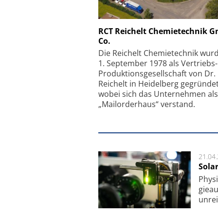
Schäfter + Kirchhoff
RCT Reichelt Chemietechnik 
Co.
Faserkoppler mit S
Feinfokussierungsmec
Die Reichelt Chemietechnik wur
1. September 1978 als Vertriebs
Produktionsgesellschaft von Dr.
Reichelt in Heidelberg gegründet
wobei sich das Unternehmen als
„Mailorderhaus“ verstand.
21.04
Sola
Physi
gie­a
unrei