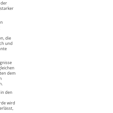
 der
starker
en
g
n, die
ich und
nnte
ignisse
gleichen
mten dem
m
n.
 in den
rde wird
rlässt,