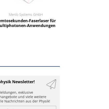
Menlo Systems GmbH
RCT Reichelt Chemietechnik
tosekunden-Faserlaser für
Ein Unternehmen für I
ltiphotonen-Anwendungen
physik Newsletter!
eldungen, exklusive
enangebote und viele weitere
lle Nachrichten aus der Physik!