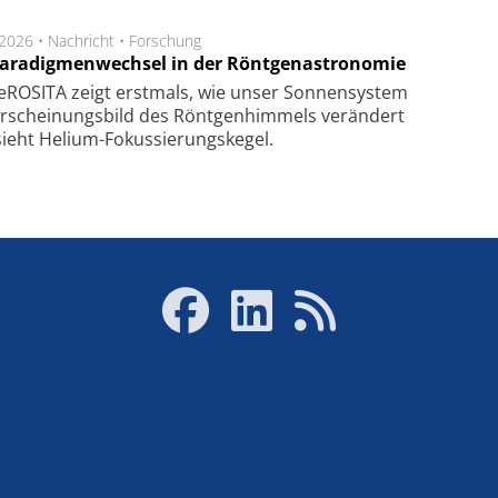
.2026 •
Nachricht
•
Forschung
Paradigmenwechsel in der Röntgenastronomie
ROSITA zeigt erst­mals, wie unser Son­nen­sys­tem
r­schei­nungs­bild des Rönt­gen­him­mels ver­än­dert
ieht Helium-Fokus­sie­rungs­ke­gel.