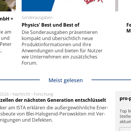
 GmbH
Sonderausgaben
SmarAct GmbH
GmbH +
uper-
Physics' Best und Best of
Elektronenmikroskopie auf
Fem
hanismus
kleinstem Raum
Mu
de am
Die Sonder­ausgaben präsentieren
- und
kompakt und übersichtlich neue
 Peter
Produkt­informationen und ihre
,
Anwendungen und bieten für Nutzer
wie Unternehmen ein zusätzliches
Forum.
Meist gelesen
.2026 •
Nachricht
•
Forschung
pro-
rzellen der nächsten Generation entschlüsselt
ker am ISTA er­klä­ren die außer­ge­wöhn­li­che Ener­
Top M
us­beu­te von Blei-Halo­ge­nid-Perows­ki­ten mit Ver­
Stell
­ni­gung­en und De­fek­ten.
aktue