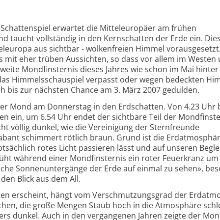
Schattenspiel erwartet die Mitteleuropäer am frühen
taucht vollständig in den Kernschatten der Erde ein. Dies
teleuropa aus sichtbar - wolkenfreien Himmel vorausgesetzt
 mit eher trüben Aussichten, so dass vor allem im Westen
eite Mondfinsternis dieses Jahres wie schon im Mai hinte
 das Himmelsschauspiel verpasst oder wegen bedeckten Hi
ch bis zur nächsten Chance am 3. März 2007 gedulden.
der Mond am Donnerstag in den Erdschatten. Von 4.23 Uhr b
en ein, um 6.54 Uhr endet der sichtbare Teil der Mondfinste
cht völlig dunkel, wie die Vereinigung der Sternfreunde
bant schimmert rötlich braun. Grund ist die Erdatmosphär
ächlich rotes Licht passieren lässt und auf unseren Begle
üht während einer Mondfinsternis ein roter Feuerkranz um
iche Sonnenuntergänge der Erde auf einmal zu sehen», bes
en Blick aus dem All.
tten erscheint, hängt vom Verschmutzungsgrad der Erdatm
chen, die große Mengen Staub hoch in die Atmosphäre schl
rs dunkel. Auch in den vergangenen Jahren zeigte der Mon