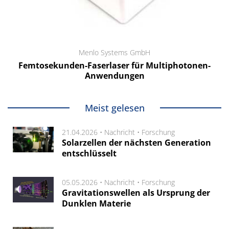
Menlo Systems GmbH
Femtosekunden-Faserlaser für Multiphotonen-
Anwendungen
Meist gelesen
21.04.2026 •
Nachricht
•
Forschung
Solarzellen der nächsten Generation
entschlüsselt
05.05.2026 •
Nachricht
•
Forschung
Gravitationswellen als Ursprung der
Dunklen Materie