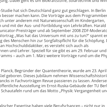
ung. Dabei geht es um Biokraftstoffe, Solartechnik und Win
-Studie hat sich Deutschland ganz gut geschlagen. In Berlin
h besser machen kann. Die Vorträge aus dem Programmber
sich unter anderem mit Naturwissenschaft im Kindergarten,
n und mit der Aus- und Fortbildung von Lehrkräften. Harald
nicator-Preisträger und ab September 2008 ZDF-Moderator
 Vortrag „Was hat das Universum mit uns zu tun?“ spannt e
des Menschen hin zur Sorgfaltspflicht für die Schöpfung. 
an Hochschuldidaktiker, es versteht sich auch als
nen und Lehrer. Speziell für sie gibt es am 29. Februar und
ramms – auch am 1. März weitere Vorträge rund um die Phy
 Planck, Begründer der Quantentheorie, wurde am 23. April
Kiel geboren. Dieses Jubiläum nehmen Wissenschaftshistor
lancks in Fachvorträgen Revue passieren zu lassen. Anderse
 öffentliche Ausstellung im Ernst-Ruska-Gebäude der TU Berl
e Schautafeln rund um das Motto „Physik: Vergangenheit u
alischer Expertise haben viele Berufschancen – nicht nur in