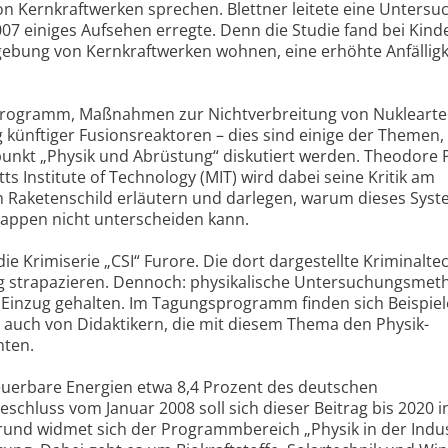
n Kernkraftwerken sprechen. Blettner leitete eine Unters
7 einiges Aufsehen erregte. Denn die Studie fand bei Kind
mgebung von Kernkraftwerken wohnen, eine erhöhte Anfälligke
programm, Maßnahmen zur Nichtverbreitung von Nuklearte
 künftiger Fusionsreaktoren – dies sind einige der Themen, 
nkt „Physik und Abrüstung“ diskutiert werden. Theodore 
Institute of Technology (MIT) wird dabei seine Kritik am
 Raketenschild erläutern und darlegen, warum dieses Sys
appen nicht unterscheiden kann.
e Krimiserie „CSI“ Furore. Die dort dargestellte Kriminalte
arg strapazieren. Dennoch: physikalische Untersuchungsme
t Einzug gehalten. Im Tagungsprogramm finden sich Beispiel
 auch von Didaktikern, die mit diesem Thema den Physik-
hten.
euerbare Energien etwa 8,4 Prozent des deutschen
chluss vom Januar 2008 soll sich dieser Beitrag bis 2020 i
rund widmet sich der Programmbereich „Physik in der Indus