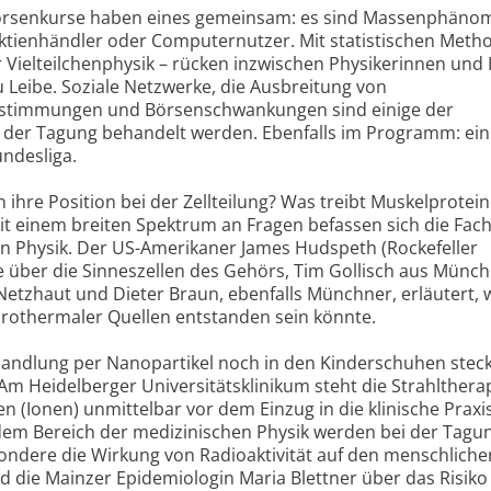
örsenkurse haben eines gemeinsam: es sind Massenphäno
 Aktienhändler oder Computernutzer. Mit statistischen Meth
Vielteilchenphysik – rücken inzwischen Physikerinnen und 
 Leibe. Soziale Netzwerke, die Ausbreitung von
rstimmungen und Börsenschwankungen sind einige der
 der Tagung behandelt werden. Ebenfalls im Programm: ein
undesliga.
 ihre Position bei der Zellteilung? Was treibt Muskelprotein
 einem breiten Spektrum an Fragen befassen sich die Fac
n Physik. Der US-Amerikaner James Hudspeth (Rockefeller
se über die Sinneszellen des Gehörs, Tim Gollisch aus Münc
Netzhaut und Dieter Braun, ebenfalls Münchner, erläutert, 
drothermaler Quellen entstanden sein könnte.
ndlung per Nanopartikel noch in den Kinderschuhen steckt
Am Heidelberger Universitätsklinikum steht die Strahlthera
n (Ionen) unmittelbar vor dem Einzug in die klinische Praxi
dem Bereich der medizinischen Physik werden bei der Tagu
esondere die Wirkung von Radioaktivität auf den menschliche
d die Mainzer Epidemiologin Maria Blettner über das Risiko