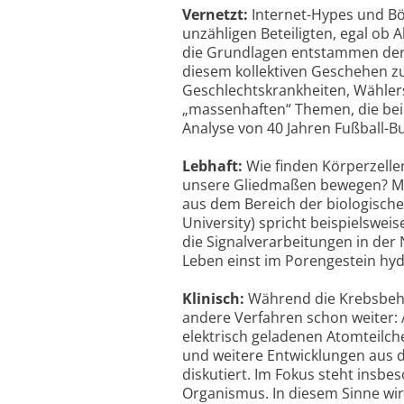
Vernetzt:
Internet-Hypes und B
unzähligen Beteiligten, egal ob
die Grundlagen entstammen der 
diesem kollektiven Geschehen zu
Geschlechtskrankheiten, Wähle
„massenhaften“ Themen, die bei
Analyse von 40 Jahren Fußball-B
Lebhaft:
Wie finden Körperzellen
unsere Gliedmaßen bewegen? Mit
aus dem Bereich der biologische
University) spricht beispielswei
die Signalverarbeitungen in der 
Leben einst im Porengestein hy
Klinisch:
Während die Krebsbeha
andere Verfahren schon weiter: 
elektrisch geladenen Atomteilche
und weitere Entwicklungen aus 
diskutiert. Im Fokus steht insb
Organismus. In diesem Sinne wir