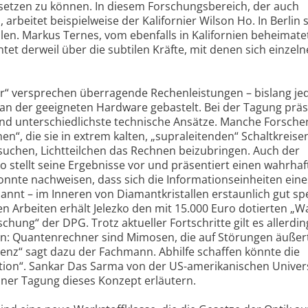
tzen zu können. In diesem Forschungsbereich, der auch
rbeitet beispielweise der Kalifornier Wilson Ho. In Berlin s
en. Markus Ternes, vom ebenfalls in Kalifornien beheimate
tet derweil über die subtilen Kräfte, mit denen sich einzel
 versprechen überragende Rechenleistungen – bislang je
an der geeigneten Hardware gebastelt. Bei der Tagung prä
nd unterschiedlichste technische Ansätze. Manche Forsche
en“, die sie in extrem kalten, „supraleitenden“ Schaltkreise
uchen, Lichtteilchen das Rechnen beizubringen. Auch der
ko stellt seine Ergebnisse vor und präsentiert einen wahrhaf
konnte nachweisen, dass sich die Informationseinheiten eine
nnt – im Inneren von Diamantkristallen erstaunlich gut sp
 Arbeiten erhält Jelezko den mit 15.000 Euro dotierten „Wa
chung“ der DPG. Trotz aktueller Fortschritte gilt es allerdin
en: Quantenrechner sind Mimosen, die auf Störungen äußer
enz“ sagt dazu der Fachmann. Abhilfe schaffen könnte die
on“. Sankar Das Sarma von der US-amerikanischen Univers
ner Tagung dieses Konzept erläutern.