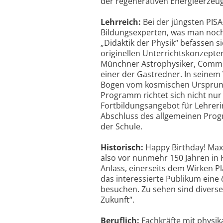
der regenerativen Energieerzeug
Lehrreich:
Bei der jüngsten PISA
Bildungsexperten, was man noc
„Didaktik der Physik“ befassen 
originellen Unterrichtskonzepte
Münchner Astrophysiker, Commu
einer der Gastredner. In seinem
Bogen vom kosmischen Ursprung 
Programm richtet sich nicht nur 
Fortbildungsangebot für Lehrerin
Abschluss des allgemeinen Prog
der Schule.
Historisch:
Happy Birthday! Max
also vor nunmehr 150 Jahren in 
Anlass, einerseits dem Wirken P
das interessierte Publikum eine
besuchen. Zu sehen sind divers
Zukunft“.
Beruflich:
Fachkräfte mit physik