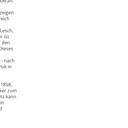
dkraft.
 zeigen
eich
 Lesch,
 ist
r den
Dieses
 – nach
sik in
 1858,
iker zum
its kann
in
nd