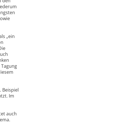
f den
wiederum
üngsten
sowie
ls „ein
en
Die
auch
enken
r Tagung
 diesem
 Beispiel
tzt. Im
tet auch
hema.