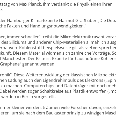
tstag von Max Planck. Ihm verdankt die Physik einen ihrer
e.
 der Hamburger Klima-Experte Harmut Graßl über „Die Deb
iche Fakten und Handlungsnotwendigkeiten.“
r, immer schneller“ treibt die Mikroelektronik rasant vora
n des Siliziums und anderer Chip-Materialien allmählich ausg
nativen. Kohlenstoff beispielsweise gilt als viel versprech
Zukunft. Diesem Material widmen sich zahlreiche Vorträge. S
f Manchester. Der Brite ist Experte für hauchdünne Kohlens
„Graphene“ genannt werden.
tronik“. Diese Weiterentwicklung der klassischen Mikroelekt
schen Ladung auch den Eigendrehimpuls des Elektrons („Spi
 zu machen. Computerchips und Datenträger mit noch me
. Dabei werden sogar Schaltkreise aus Plastik entworfen („m
werden in Berlin vorgestellt.
 immer kleiner werden, träumen viele Forscher davon, einzel
eren, um sie nach dem Baukastenprinzip zu winzigen Masc