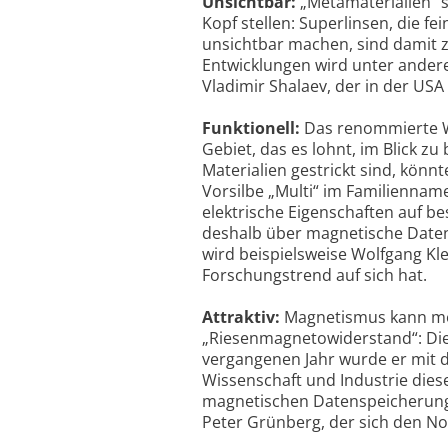
Unsichtbar:
„Metamaterialien“ s
Kopf stellen: Superlinsen, die f
unsichtbar machen, sind damit z
Entwicklungen wird unter ander
Vladimir Shalaev, der in der USA
Funktionell:
Das renommierte Wi
Gebiet, das es lohnt, im Blick z
Materialien gestrickt sind, könn
Vorsilbe „Multi“ im Familiennam
elektrische Eigenschaften auf b
deshalb über magnetische Datens
wird beispielsweise Wolfgang Kl
Forschungstrend auf sich hat.
Attraktiv:
Magnetismus kann meh
„Riesenmagnetowiderstand“: Dies
vergangenen Jahr wurde er mit 
Wissenschaft und Industrie dies
magnetischen Datenspeicherung z
Peter Grünberg, der sich den Nob