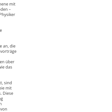
mene mit
oden –
Physiker
e
e an, die
hvorträge
hen über
wie das
, sind
pie mit
s. Diese
ng
n
 von