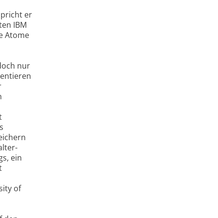
pricht er
ten IBM
ne Atome
doch nur
sentieren
r
n
t
s
eichern
lter-
gs, ein
t
ity of