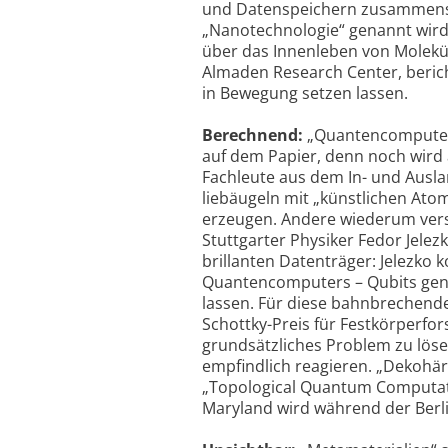
und Datenspeichern zusammense
„Nanotechnologie“ genannt wird, a
über das Innenleben von Molekül
Almaden Research Center, berich
in Bewegung setzen lassen.
Berechnend:
„Quantencomputer“
auf dem Papier, denn noch wird 
Fachleute aus dem In- und Ausla
liebäugeln mit „künstlichen Atom
erzeugen. Andere wiederum vers
Stuttgarter Physiker Fedor Jelez
brillanten Datenträger: Jelezko 
Quantencomputers – Qubits gena
lassen. Für diese bahnbrechenden
Schottky-Preis für Festkörperfors
grundsätzliches Problem zu lös
empfindlich reagieren. „Dekohär
„Topological Quantum Computati
Maryland wird während der Berli