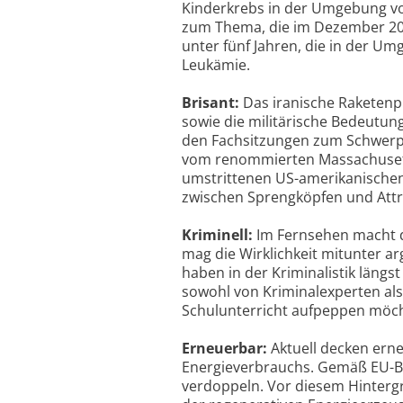
Kinderkrebs in der Umgebung vo
zum Thema, die im Dezember 200
unter fünf Jahren, die in der U
Leukämie.
Brisant:
Das iranische Raketen
sowie die militärische Bedeutung
den Fachsitzungen zum Schwerpu
vom renommierten Massachusetts 
umstrittenen US-amerikanischen
zwischen Sprengköpfen und Attr
Kriminell:
Im Fernsehen macht di
mag die Wirklichkeit mitunter 
haben in der Kriminalistik längs
sowohl von Kriminalexperten als
Schulunterricht aufpeppen möc
Erneuerbar:
Aktuell decken ern
Energieverbrauchs. Gemäß EU-Bes
verdoppeln. Vor diesem Hinterg