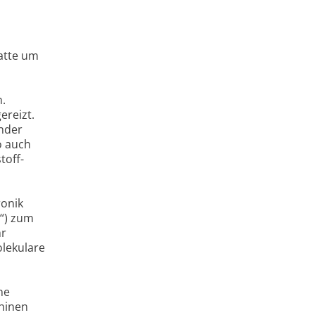
atte um
n.
ereizt.
ender
o auch
toff-
ronik
n“) zum
hr
olekulare
ne
hinen