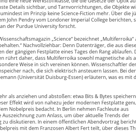
ind eine neue Werkstoffklasse, die die Gesetze der Optik au
einste Details sichtbar, und Tarnvorrichtungen, die Objekte 
umindest im Prinzip keine Science-Fiction mehr. Über die j
em John Pendry vom Londoner Imperial College berichten, 
 an der Purdue University forscht.
ssenschaftsmagazin „Science“ bezeichnet „Multiferroika“ a
u behalten.“ Nachvollziehbar: Denn Datenträger, die aus dies
ten der gängigen Festplatte eines Tages den Rang ablaufen. 
en rührt daher, dass Multiferroika sowohl magnetische als 
esondere Weise in sich vereinen können. Wissenschaftler d
peicher nach, die sich elektrisch ansteuern lassen. Bei de
eemann (Universität Duisburg-Essen) erläutern, was es mit
r als anziehen und abstoßen: etwa Bits & Bytes speichern.
er Effekt wird von nahezu jeder modernen Festplatte genu
dem Nobelpreis bedacht. In Berlin nehmen Fachleute aus
e Auszeichnung zum Anlass, um über aktuelle Trends der
u diskutieren. In einem öffentlichen Abendvortrag berich
elpreis mit dem Franzosen Albert Fert teilt, über dieses T