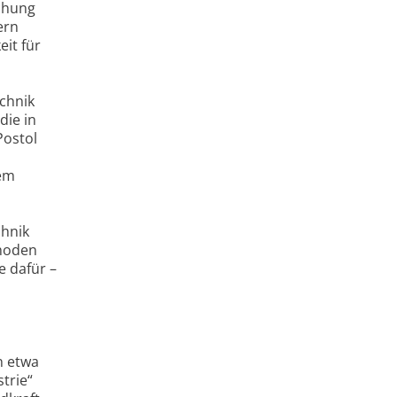
uchung
ern
it für
chnik
die in
Postol
tem
chnik
thoden
e dafür –
n etwa
trie“