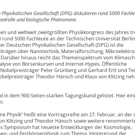
 Physikalischen Gesellschaft (DPG) diskutieren rund 5000 Fachleu
ntrolle und biologische Phänomene.
en und weltweit zweitgrößten Physikkongress des Jahres tr
8 rund 5000 Fachleute an der Technischen Universität Berlin
r Deutschen Physikalischen Gesellschaft (DPG) ist die
Beiträgen über Nanotechnik, Materialforschung, Mikroelektr
 Darüber hinaus reicht das Themenspektrum vom Klimasch
nalyse von Börsenkursen und Internet-Hypes. Öffentliche
 Nobelpreisträger Peter Grünberg und Gerhard Ertl sind Tei
elpreisträger Theodor Hänsch und Klaus von Klitzing ne
d in dem 900-Seiten-starken Tagungsband gelistet. Hier ein
m:
ne Physik“ heißt eine Vortragsreihe am 27. Februar, an der 
von Klitzing und Theodor Hänsch sowie weitere renommiert
as Symposium hat neueste Entwicklungen der Kosmologie,
hen- und Festkörperphysik zum Thema. Hintergrund der