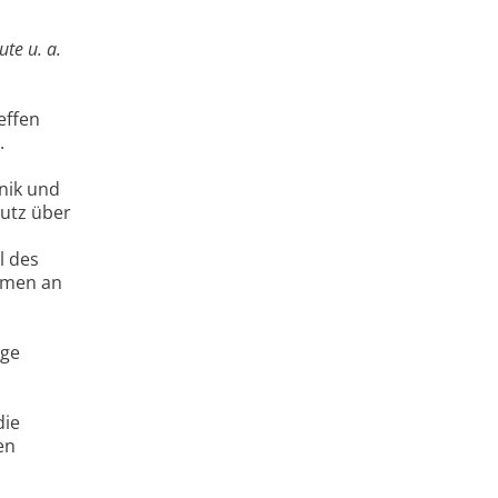
te u. a.
effen
.
onik und
utz über
l des
hmen an
ige
die
en