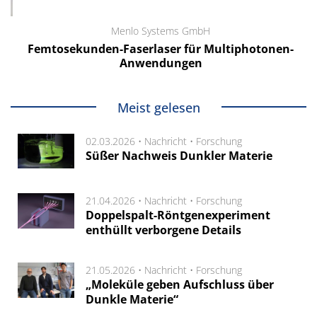
Menlo Systems GmbH
Femtosekunden-Faserlaser für Multiphotonen-
Anwendungen
Meist gelesen
02.03.2026 •
Nachricht
•
Forschung
Süßer Nachweis Dunkler Materie
21.04.2026 •
Nachricht
•
Forschung
Doppelspalt-Röntgenexperiment
enthüllt verborgene Details
21.05.2026 •
Nachricht
•
Forschung
„Moleküle geben Aufschluss über
Dunkle Materie“