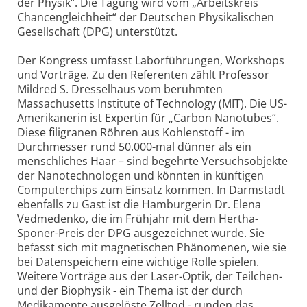
der Physik“. Die Tagung wird vom „Arbeitskreis
Chancengleichheit“ der Deutschen Physikalischen
Gesellschaft (DPG) unterstützt.
Der Kongress umfasst Laborführungen, Workshops
und Vorträge. Zu den Referenten zählt Professor
Mildred S. Dresselhaus vom berühmten
Massachusetts Institute of Technology (MIT). Die US-
Amerikanerin ist Expertin für „Carbon Nanotubes“.
Diese filigranen Röhren aus Kohlenstoff - im
Durchmesser rund 50.000-mal dünner als ein
menschliches Haar – sind begehrte Versuchsobjekte
der Nanotechnologen und könnten in künftigen
Computerchips zum Einsatz kommen. In Darmstadt
ebenfalls zu Gast ist die Hamburgerin Dr. Elena
Vedmedenko, die im Frühjahr mit dem Hertha-
Sponer-Preis der DPG ausgezeichnet wurde. Sie
befasst sich mit magnetischen Phänomenen, wie sie
bei Datenspeichern eine wichtige Rolle spielen.
Weitere Vorträge aus der Laser-Optik, der Teilchen-
und der Biophysik - ein Thema ist der durch
Medikamente ausgelöste Zelltod - runden das