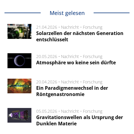
Meist gelesen
21.04.2026 •
Nachricht
•
Forschung
Solarzellen der nächsten Generation
entschlüsselt
20.05.2026 •
Nachricht
•
Forschung
Atmosphäre wo keine sein dürfte
20.04.2026 •
Nachricht
•
Forschung
Ein Paradigmenwechsel in der
Röntgenastronomie
05.05.2026 •
Nachricht
•
Forschung
Gravitationswellen als Ursprung der
Dunklen Materie