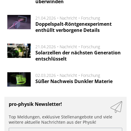
überwinden
21.04.2026 •
Nachricht
•
Forschung
Doppelspalt-Röntgenexperiment
enthüllt verborgene Details
21.04.2026 •
Nachricht
•
Forschung
Solarzellen der nächsten Generation
entschlüsselt
02.03.2026 •
Nachricht
•
Forschung
Süßer Nachweis Dunkler Materie
pro-physik Newsletter!
Top Meldungen, exklusive Stellenangebote und viele
weitere aktuelle Nachrichten aus der Physik!