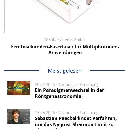
Menlo Systems GmbH
Femtosekunden-Faserlaser für Multiphotonen-
Anwendungen
Meist gelesen
20.04.2026 •
Nachricht
•
Forschung
Ein Paradigmenwechsel in der
Röntgenastronomie
13.05.2026 •
Nachricht
•
Forschung
Sebastian Paeckel findet Verfahren,
um das Nyquist-Shannon-Limit zu