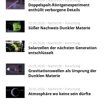
21.04.2026 •
Nachricht
•
Forschung
Doppelspalt-Röntgenexperiment
enthüllt verborgene Details
02.03.2026 •
Nachricht
•
Forschung
Süßer Nachweis Dunkler Materie
21.04.2026 •
Nachricht
•
Forschung
Solarzellen der nächsten Generation
entschlüsselt
05.05.2026 •
Nachricht
•
Forschung
Gravitationswellen als Ursprung der
Dunklen Materie
20.05.2026 •
Nachricht
•
Forschung
Atmosphäre wo keine sein dürfte