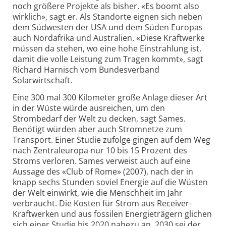
noch größere Projekte als bisher. «Es boomt also
wirklich», sagt er. Als Standorte eignen sich neben
dem Südwesten der USA und dem Süden Europas
auch Nordafrika und Australien. «Diese Kraftwerke
müssen da stehen, wo eine hohe Einstrahlung ist,
damit die volle Leistung zum Tragen kommt», sagt
Richard Harnisch vom Bundesverband
Solarwirtschaft.
Eine 300 mal 300 Kilometer große Anlage dieser Art
in der Wüste würde ausreichen, um den
Strombedarf der Welt zu decken, sagt Sames.
Benötigt würden aber auch Stromnetze zum
Transport. Einer Studie zufolge gingen auf dem Weg
nach Zentraleuropa nur 10 bis 15 Prozent des
Stroms verloren. Sames verweist auch auf eine
Aussage des «Club of Rome» (2007), nach der in
knapp sechs Stunden soviel Energie auf die Wüsten
der Welt einwirkt, wie die Menschheit im Jahr
verbraucht. Die Kosten für Strom aus Receiver-
Kraftwerken und aus fossilen Energieträgern glichen
sich einer Studie bis 2020 nahezu an, 2030 sei der