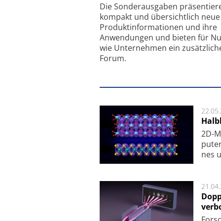
Feinfokussierungsmec
Die Sonder­ausgaben präsentier
kompakt und übersichtlich neue
Produkt­informationen und ihre
Anwendungen und bieten für Nu
wie Unternehmen ein zusätzlich
Forum.
22.05
Halbl
2D-Ma
pu­te
nes u
21.04
Dopp
verb
For­sc