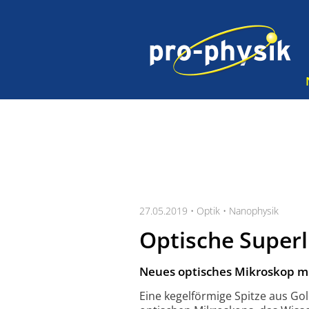
27.05.2019 •
Optik
•
Nanophysik
Optische Superl
Neues optisches Mikroskop mi
Eine kegelförmige Spitze aus Gol