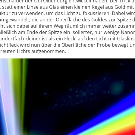
nschaftler der Uni Oldenburg entwickelt haben. Der Trick d
statt einer Linse aus Glas einen kleinen Kegel aus Gold mit
uktur zu verwenden, um das Licht zu fokussieren. Dabei wir
 umgewandelt, die an der Oberfläche des Goldes zur Spitze 
zieht sich dabei auf ihrem Weg räumlich immer weiter zusa
chließlich am Ende der Spitze ein isolierter, nur wenige Nan
ndertfach kleiner ist als ein Fleck, auf den Licht mit Glaslin
Lichtfleck wird nun über die Oberfläche der Probe bewegt u
streuten Lichts aufgenommen.