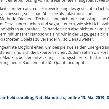
mit einer Auflösung von fünf Nanometern abgebildet werd
gkeit, sondern auch die Farbverteilung des gestreuten Lichts
n vermessen“, so Lienau über die als „plasmonische
Methode. Die neue Technik kann nicht nur nanoskopische 
im Detail untersuchen und sogar steuern, wie sich Licht zw
objekten ausbreitet. „Es handelt sich also nicht nur um ei
n mit unserer Nanosonde sind wir in der Lage, gezielt die
bachteten Objekts zu verändern“, so Lienau weiter.
ngeahnte Möglichkeiten, um beispielsweise den Energietra
stehen, sind sich die Experten sicher. Zudem sehen die For
Medizin, bei der Entwicklung leistungsstärkerer Batterien
pierung neuer Bauelemente für Quantencomputer.
near-field coupling, Nat. Nanotech., online 13. Mai 2019; 