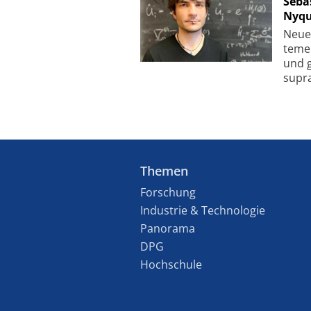
Seba
Nyqu
Neue 
te­me
und g
supra­
Themen
Forschung
Industrie & Technologie
Panorama
DPG
Hochschule