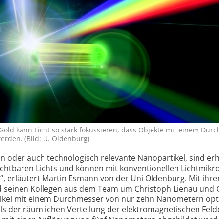
Gold kann Licht so stark fokussieren, dass Objekte mit einem Dur
rden. (Bild: U. Oldenburg)
en oder auch technologisch relevante Nanopartikel, sind erh
 sichtbaren Lichts und können mit konventionellen Lichtmik
“, erläutert Martin Esmann von der Uni Oldenburg. Mit ihr
d seinen Kollegen aus dem Team um Christoph Lienau und
rtikel mit einem Durchmesser von nur zehn Nanometern opt
ls der räumlichen Verteilung der elektromagnetischen Felde