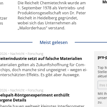
hanismus
kleinstem Raum
Mu
Die Reichelt Chemietechnik wurde am
en
1. September 1978 als Vertriebs- und
Produktionsgesellschaft von Dr. Peter
Reichelt in Heidelberg gegründet,
tzer
wobei sich das Unternehmen als
es
„Mailorderhaus“ verstand.
Meist gelesen
.2026 •
Nachricht
•
Forschung
pro-
eiterindustrie setzt auf falsche Materialien
te­ri­a­li­en gel­ten als Zu­kunfts­hoff­nung für Com­
Top M
r­chips, doch man­che sind un­ge­eig­net – we­gen ei­
Stell
n­ter­schätz­ten Ef­fekts. Es gibt aber Aus­we­ge.
aktue
.2026 •
Nachricht
•
Forschung
Mit I
elspalt-Röntgenexperiment enthüllt
unse
orgene Details
zu.
hen­de bau­en welt­weit kleins­tes In­ter­fe­ro­me­ter