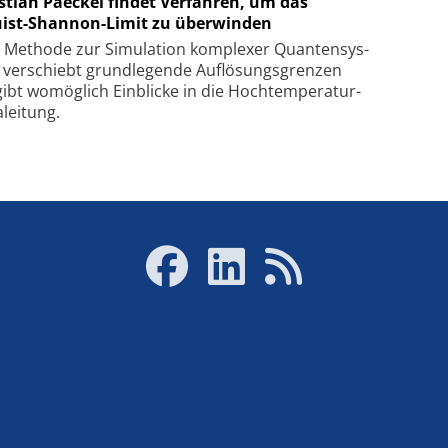
stian Paeckel findet Verfahren, um das
ist-Shannon-Limit zu überwinden
Methode zur Simu­la­tion kom­ple­xer Quan­ten­sys­
 ver­schiebt grund­le­gen­de Auf­lösungs­gren­zen
ibt wo­mög­lich Ein­blicke in die Hoch­tempe­ra­tur­
lei­tung.