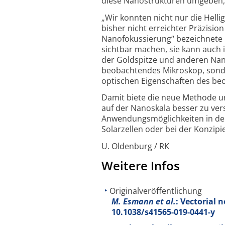
diese Nanostrukturen umgeben, 
„Wir konnten nicht nur die Helli
bisher nicht erreichter Präzisio
Nanofokussierung“ bezeichnete 
sichtbar machen, sie kann auch 
der Goldspitze und anderen Nano
beobachtendes Mikroskop, sonder
optischen Eigenschaften des beo
Damit biete die neue Methode u
auf der Nanoskala besser zu ver
Anwendungsmöglichkeiten in der 
Solarzellen oder bei der Konzi
U. Oldenburg / RK
Weitere Infos
Originalveröffentlichung
M. Esmann et al.
: Vectorial 
10.1038/s41565-019-0441-y