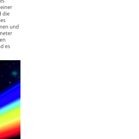
es
 einer
d die
des
mmen und
ometer
sen
nd es