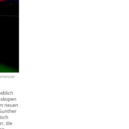
chmesser
eblich
roskopen
em neuen
 Gunther
isch
r, die