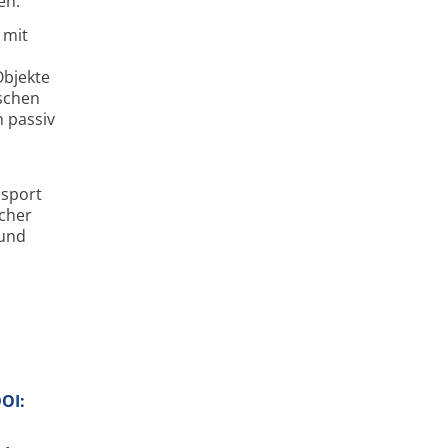
en.
 mit
Objekte
ischen
n passiv
nsport
scher
 und
DOI: