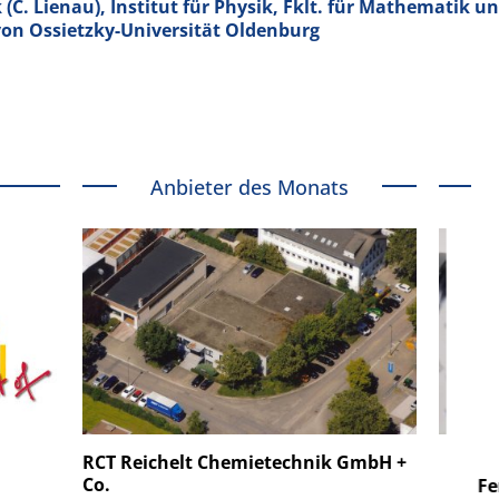
(C. Lienau), Institut für Physik, Fklt. für Mathematik u
von Ossietzky-Universität Oldenburg
Anbieter des Monats
 GmbH
SmarAct GmbH
RCT Reichelt Chemietechnik GmbH +
Co.
uper-
Elektronenmikroskopie auf
Fem