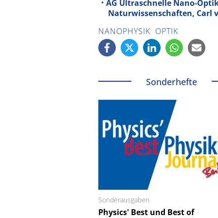
AG Ultraschnelle Nano-Optik 
Naturwissenschaften, Carl 
NANOPHYSIK
OPTIK
Sonderhefte
Sonderausgaben
Schäfter + Kirchhoff
Physics' Best und Best of
Faserkoppler mit S