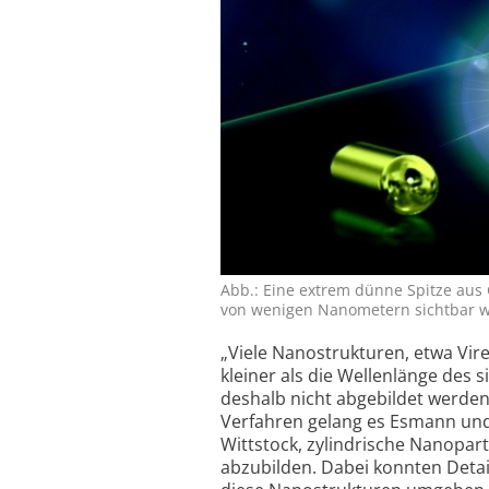
Abb.: Eine extrem dünne Spitze aus 
von wenigen Nanometern sichtbar we
„Viele Nanostrukturen, etwa Vir
kleiner als die Wellenlänge des
deshalb nicht abgebildet werden
Verfahren gelang es Esmann un
Wittstock, zylindrische Nanopa
abzubilden. Dabei konnten Detai