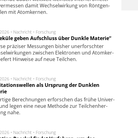
er­mes­sen da­mit Wech­sel­wir­kung von Rönt­gen­
­len mit Atom­ker­nen.
.2026 •
Nachricht
•
Forschung
eküle geben Aufschluss über Dunkle Materie“
se prä­zi­ser Mes­sung­en bis­her un­er­for­schter
sel­wir­kung­en zwi­schen Elek­tro­nen und Atom­ker­
ie­fert Hin­wei­se auf neue Teil­chen.
.2026 •
Nachricht
•
Forschung
itationswellen als Ursprung der Dunklen
rie
rtige Be­rech­nung­en er­for­schen das frü­he Uni­ver­
nd legen eine neue Me­tho­de zur Teil­chen­her­
lung nahe.
.2026 •
Nachricht
•
Forschung