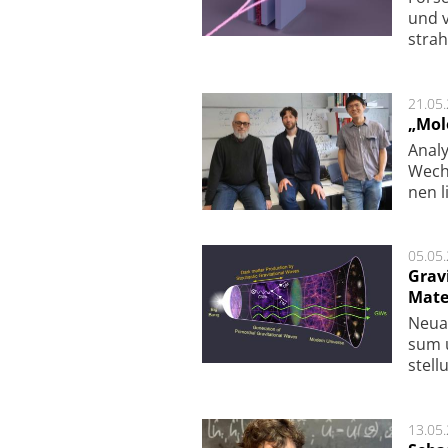
und v
strah
21.05
„Mol
Analy
Wech­
nen l
05.05
Grav
Mate
Neu­a
sum u
stel­
13.05