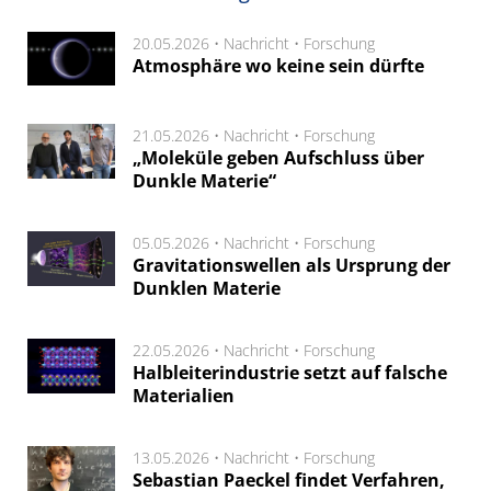
20.05.2026 •
Nachricht
•
Forschung
Atmosphäre wo keine sein dürfte
21.05.2026 •
Nachricht
•
Forschung
„Moleküle geben Aufschluss über
Dunkle Materie“
05.05.2026 •
Nachricht
•
Forschung
Gravitationswellen als Ursprung der
Dunklen Materie
22.05.2026 •
Nachricht
•
Forschung
Halbleiterindustrie setzt auf falsche
Materialien
13.05.2026 •
Nachricht
•
Forschung
Sebastian Paeckel findet Verfahren,