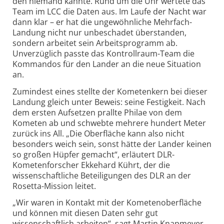
den niemand kannte. Rund um die Uhr wertete das
Team im LCC die Daten aus. Im Laufe der Nacht war
dann klar – er hat die ungewöhnliche Mehrfach-
Landung nicht nur unbeschadet überstanden,
sondern arbeitet sein Arbeitsprogramm ab.
Unverzüglich passte das Kontrollraum-Team die
Kommandos für den Lander an die neue Situation
an.
Zumindest eines stellte der Kometenkern bei dieser
Landung gleich unter Beweis: seine Festigkeit. Nach
dem ersten Aufsetzen prallte Philae von dem
Kometen ab und schwebte mehrere hundert Meter
zurück ins All. „Die Oberfläche kann also nicht
besonders weich sein, sonst hätte der Lander keinen
so großen Hüpfer gemacht“, erläutert DLR-
Kometenforscher Ekkehard Kührt, der die
wissenschaftliche Beteiligungen des DLR an der
Rosetta-Mission leitet.
„Wir waren in Kontakt mit der Kometenoberfläche
und können mit diesen Daten sehr gut
wissenschaftlich arbeiten“, sagt Martin Knapmeyer