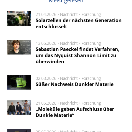
Meist gelesen
21.04.2026 •
Nachricht
•
Forschung
Solarzellen der nächsten Generation
entschlüsselt
13.05.2026 •
Nachricht
•
Forschung
Sebastian Paeckel findet Verfahren,
um das Nyquist-Shannon-Limit zu
überwinden
02.03.2026 •
Nachricht
•
Forschung
Süßer Nachweis Dunkler Materie
21.05.2026 •
Nachricht
•
Forschung
„Moleküle geben Aufschluss über
Dunkle Materie“
05.05.2026 •
Nachricht
•
Forschung