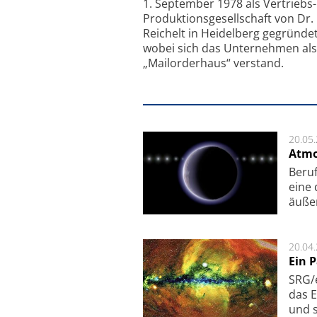
1. September 1978 als Vertriebs
Produktionsgesellschaft von Dr.
Reichelt in Heidelberg gegründet
wobei sich das Unternehmen als
„Mailorderhaus“ verstand.
20.05
Atmo
Beruf
eine 
äu­ße
20.04
Ein 
SRG/e
das E
und s