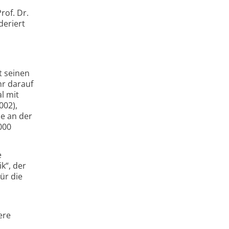
rof. Dr.
deriert
t seinen
hr darauf
l mit
002),
le an der
000
e
k“, der
ür die
ere