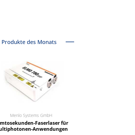
Produkte des Monats
Menlo Systems GmbH
RCT Reichelt Chemietechnik
tosekunden-Faserlaser für
Ein Unternehmen für I
ltiphotonen-Anwendungen