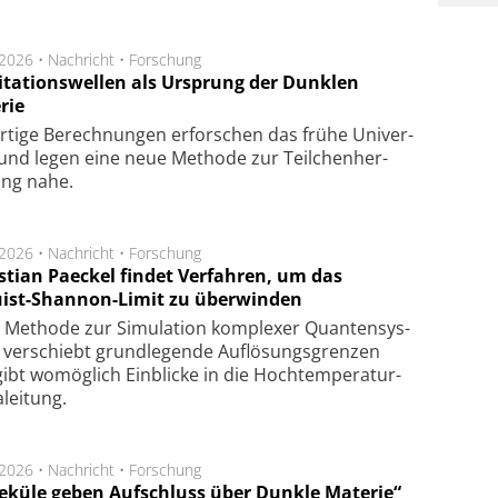
.2026 •
Nachricht
•
Forschung
itationswellen als Ursprung der Dunklen
rie
rtige Be­rech­nung­en er­for­schen das frü­he Uni­ver­
nd legen eine neue Me­tho­de zur Teil­chen­her­
lung nahe.
.2026 •
Nachricht
•
Forschung
stian Paeckel findet Verfahren, um das
ist-Shannon-Limit zu überwinden
Methode zur Simu­la­tion kom­ple­xer Quan­ten­sys­
 ver­schiebt grund­le­gen­de Auf­lösungs­gren­zen
ibt wo­mög­lich Ein­blicke in die Hoch­tempe­ra­tur­
lei­tung.
.2026 •
Nachricht
•
Forschung
eküle geben Aufschluss über Dunkle Materie“