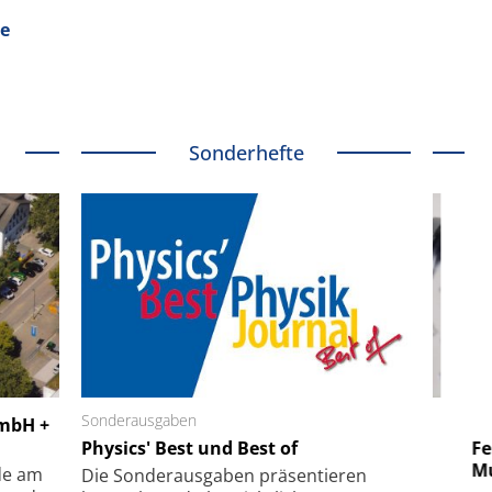
de
Sonderhefte
 GmbH
Sonderausgaben
SmarAct GmbH
GmbH +
uper-
Physics' Best und Best of
Elektronenmikroskopie auf
Fem
hanismus
kleinstem Raum
Mu
de am
Die Sonder­ausgaben präsentieren