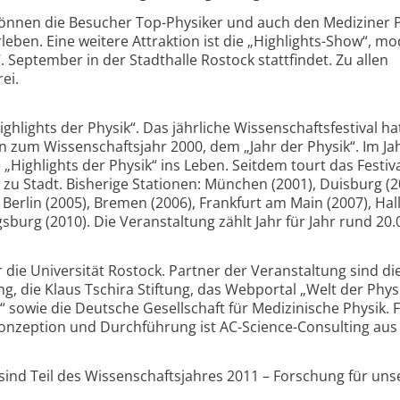
 können die Besucher Top-Physiker und auch den Mediziner P
ben. Eine weitere Attraktion ist die „Highlights-Show“, mo
September in der Stadthalle Rostock stattfindet. Zu allen
ei.
Highlights der Physik“. Das jährliche Wissenschaftsfestival ha
 zum Wissenschaftsjahr 2000, dem „Jahr der Physik“. Im Ja
„Highlights der Physik“ ins Leben. Seitdem tourt das Festiva
zu Stadt. Bisherige Stationen: München (2001), Duisburg (2
 Berlin (2005), Bremen (2006), Frankfurt am Main (2007), Hal
gsburg (2010). Die Veranstaltung zählt Jahr für Jahr rund 20.
r die Universität Rostock. Partner der Veranstaltung sind di
g, die Klaus Tschira Stiftung, das Webportal „Welt der Physi
“ sowie die Deutsche Gesellschaft für Medizinische Physik. F
 Konzeption und Durchführung ist AC-Science-Consulting aus
 sind Teil des Wissenschaftsjahres 2011 – Forschung für uns