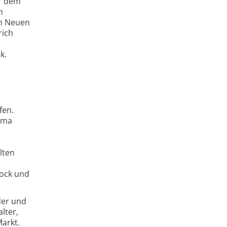
er dem
m
em Neuen
rich
k.
fen.
hema
lten
tock und
der und
lter,
arkt.