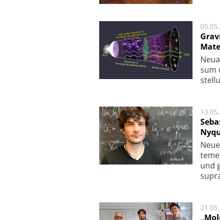
05.05
Grav
Mate
Neu­a
sum u
stel­
13.05
Seba
Nyqu
Neue 
te­me
und g
supra­
21.05
„Mol