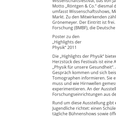
Wissenschaftsfestival, das von J
Motto „Röntgen & Co.“ diesmal
umfasst Wissenschaftsshows, Mi
Markt. Zu den Mitwirkenden zäh
Grönemeyer. Der Eintritt ist fre
Forschung (BMBF), die Deutsche P
Poster zu den
„Highlights der
Physik“ 2011
Die „Highlights der Physik“ biet
Herzstück des Festivals ist ein
„Physik für unsere Gesundheit“.
Gespräch kommen und sich beisp
Tomographen informieren. Sie e
muss und wie Hirnwellen gemess
experimentieren. An der Ausstell
Forschungseinrichtungen aus d
Rund um diese Ausstellung gibt 
Jugendliche richtet: einen Schü
tägliche Bühnenshows sowie öff