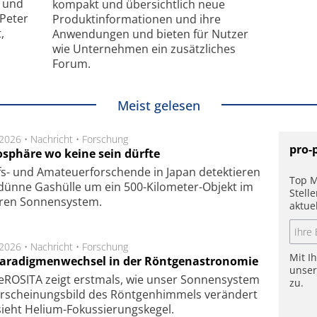
- und
kompakt und übersichtlich neue
 Peter
Produkt­informationen und ihre
,
Anwendungen und bieten für Nutzer
wie Unternehmen ein zusätzliches
Forum.
Meist gelesen
.2026 •
Nachricht
•
Forschung
pro-
sphäre wo keine sein dürfte
s- und Ama­teuer­for­schen­de in Japan de­tek­tie­ren
Top M
dün­ne Gas­hül­le um ein 500-Kilo­meter-Objekt im
Stell
­ren Son­nen­sys­tem.
aktue
.2026 •
Nachricht
•
Forschung
Mit I
Paradigmenwechsel in der Röntgenastronomie
unse
ROSITA zeigt erst­mals, wie unser Son­nen­sys­tem
zu.
r­schei­nungs­bild des Rönt­gen­him­mels ver­än­dert
ieht Helium-Fokus­sie­rungs­ke­gel.