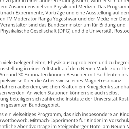
ahr zu Jahr in einer anderen Stadt gastiert, widmet sich unt
 dem Zusammenspiel von Physik und Medizin. Das Program
tmach-Experimente, Vorträge und eine Ausstellung auf d
len TV-Moderator Ranga Yogeshwar und der Mediziner Diet
i. Veranstalter sind das Bundesministerium für Bildung und
hysikalische Gesellschaft (DPG) und die Universität Rostoc
en viele Gelegenheiten, Physik auszuprobieren und zu begrei
e Ausstellung in einer Zeltstadt auf dem Neuen Markt zum T
 An rund 30 Exponaten können Besucher mit Fachleuten ins
ielsweise über die Arbeitsweise eines Magnetresonanz-
rfahren außerdem, welchen Kräften ein Kniegelenk standha
en werden. An vielen Stationen können sie auch selbst
ung beteiligen sich zahlreiche Institute der Universität Ros
em gesamten Bundesgebiet.
es ein vielseitiges Programm, das sich insbesondere an Kin
lerwettbewerb, Mitmach-Experimente für Kinder im Vorschula
entliche Abendvorträge im Steigenberger Hotel am Neuen M