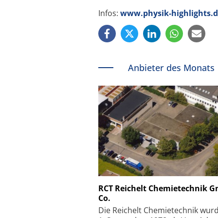
Infos:
www.physik-highlights.
Anbieter des Monats
Schäfter + Kirchhoff
RCT Reichelt Chemietechnik 
Co.
Faserkoppler mit S
Feinfokussierungsmec
Die Reichelt Chemietechnik wur