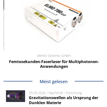
Menlo Systems GmbH
Femtosekunden-Faserlaser für Multiphotonen-
Anwendungen
Meist gelesen
05.05.2026 •
Nachricht
•
Forschung
Gravitationswellen als Ursprung der
Dunklen Materie