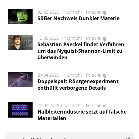
02.03.2026 •
Nachricht
•
Forschung
Süßer Nachweis Dunkler Materie
13.05.2026 •
Nachricht
•
Forschung
Sebastian Paeckel findet Verfahren,
um das Nyquist-Shannon-Limit zu
überwinden
21.04.2026 •
Nachricht
•
Forschung
Doppelspalt-Röntgenexperiment
enthüllt verborgene Details
22.05.2026 •
Nachricht
•
Forschung
Halbleiterindustrie setzt auf falsche
Materialien