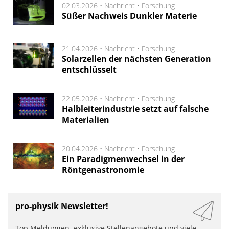
02.03.2026 •
Nachricht
•
Forschung
Süßer Nachweis Dunkler Materie
21.04.2026 •
Nachricht
•
Forschung
Solarzellen der nächsten Generation
entschlüsselt
22.05.2026 •
Nachricht
•
Forschung
Halbleiterindustrie setzt auf falsche
Materialien
20.04.2026 •
Nachricht
•
Forschung
Ein Paradigmenwechsel in der
Röntgenastronomie
pro-physik Newsletter!
Top Meldungen, exklusive Stellenangebote und viele