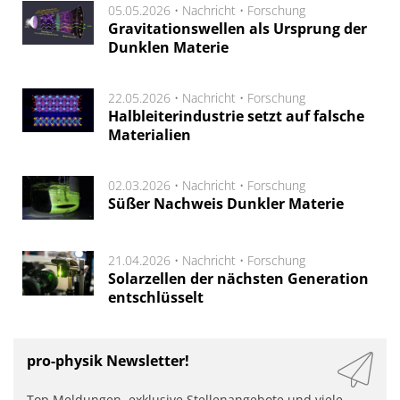
05.05.2026 •
Nachricht
•
Forschung
Gravitationswellen als Ursprung der
Dunklen Materie
22.05.2026 •
Nachricht
•
Forschung
Halbleiterindustrie setzt auf falsche
Materialien
02.03.2026 •
Nachricht
•
Forschung
Süßer Nachweis Dunkler Materie
21.04.2026 •
Nachricht
•
Forschung
Solarzellen der nächsten Generation
entschlüsselt
pro-physik Newsletter!
Top Meldungen, exklusive Stellenangebote und viele