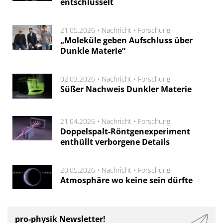
entschlüsselt
21.05.2026 •
Nachricht
•
Forschung
„Moleküle geben Aufschluss über
Dunkle Materie“
02.03.2026 •
Nachricht
•
Forschung
Süßer Nachweis Dunkler Materie
21.04.2026 •
Nachricht
•
Forschung
Doppelspalt-Röntgenexperiment
enthüllt verborgene Details
20.05.2026 •
Nachricht
•
Forschung
Atmosphäre wo keine sein dürfte
pro-physik Newsletter!