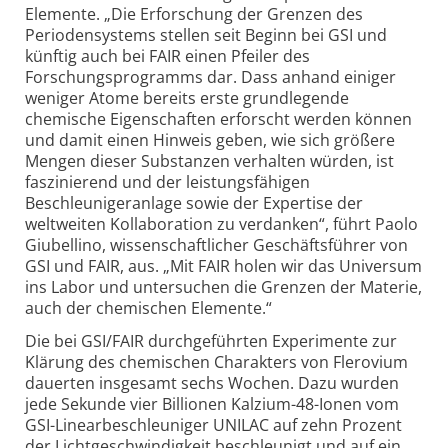
Elemente. „Die Erforschung der Grenzen des
Periodensystems stellen seit Beginn bei GSI und
künftig auch bei FAIR einen Pfeiler des
Forschungsprogramms dar. Dass anhand einiger
weniger Atome bereits erste grundlegende
chemische Eigenschaften erforscht werden können
und damit einen Hinweis geben, wie sich größere
Mengen dieser Substanzen verhalten würden, ist
faszinierend und der leistungs­fähigen
Beschleuniger­anlage sowie der Expertise der
weltweiten Kollaboration zu verdanken“, führt Paolo
Giubellino, wissenschaftlicher Geschäftsführer von
GSI und FAIR, aus. „Mit FAIR holen wir das Universum
ins Labor und untersuchen die Grenzen der Materie,
auch der chemischen Elemente.“
Die bei GSI/FAIR durchgeführten Experimente zur
Klärung des chemischen Charakters von Flerovium
dauerten insgesamt sechs Wochen. Dazu wurden
jede Sekunde vier Billionen Kalzium-48-Ionen vom
GSI-Linearbeschleuniger UNILAC auf zehn Prozent
der Lichtgeschwindigkeit beschleunigt und auf ein