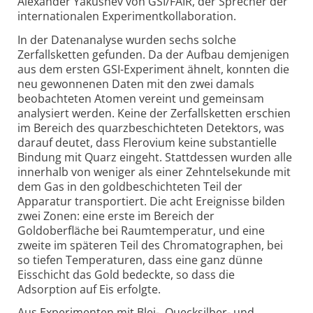
Alexander Yakushev von GSI/FAIR, der Sprecher der
internationalen Experimentkollaboration.
In der Datenanalyse wurden sechs solche
Zerfallsketten gefunden. Da der Aufbau demjenigen
aus dem ersten GSI-Experiment ähnelt, konnten die
neu gewonnenen Daten mit den zwei damals
beobachteten Atomen vereint und gemeinsam
analysiert werden. Keine der Zerfallsketten erschien
im Bereich des quarz­beschichteten Detektors, was
darauf deutet, dass Flerovium keine substantielle
Bindung mit Quarz eingeht. Stattdessen wurden alle
innerhalb von weniger als einer Zehntelsekunde mit
dem Gas in den goldbeschichteten Teil der
Apparatur transportiert. Die acht Ereignisse bilden
zwei Zonen: eine erste im Bereich der
Goldoberfläche bei Raumtemperatur, und eine
zweite im späteren Teil des Chromatographen, bei
so tiefen Temperaturen, dass eine ganz dünne
Eisschicht das Gold bedeckte, so dass die
Adsorption auf Eis erfolgte.
Aus Experimenten mit Blei-, Quecksilber- und