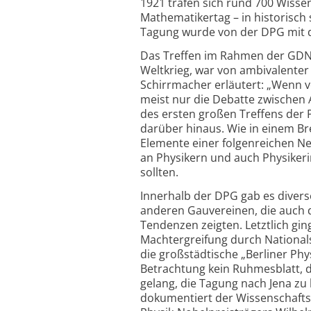
1921 trafen sich rund 700 Wisse
Mathematikertag – in historisch 
Tagung wurde von der DPG mit de
Das Treffen im Rahmen der GDN
Weltkrieg, war von ambivalenter
Schirrmacher erläutert: „Wenn v
meist nur die Debatte zwischen 
des ersten großen Treffens der P
darüber hinaus. Wie in einem B
Elemente einer folgenreichen Ne
an Physikern und auch Physike
sollten.
Innerhalb der DPG gab es diverse
anderen Gauvereinen, die auch d
Tendenzen zeigten. Letztlich gin
Machtergreifung durch Nationals
die großstädtische „Berliner Phy
Betrachtung kein Ruhmesblatt, 
gelang, die Tagung nach Jena zu
dokumentiert der Wissenschaftshi