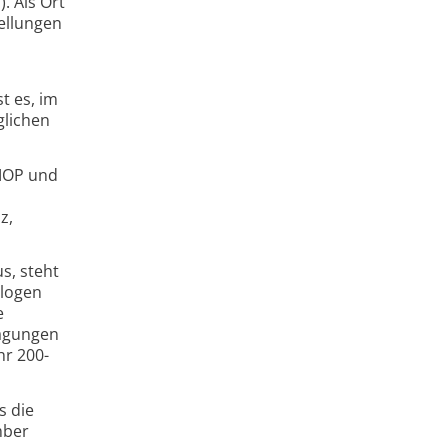
. Als Ort
tellungen
t es, im
glichen
AMOP und
z,
s, steht
ologen
e
Tagungen
hr 200-
s die
mber