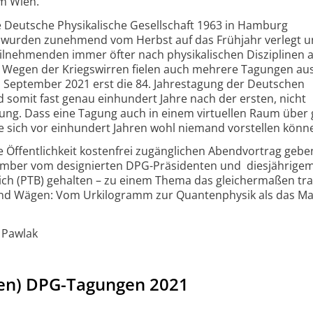
lm Wien.
 Deutsche Physikalische Gesellschaft 1963 in Hamburg
 wurden zunehmend vom Herbst auf das Frühjahr verlegt 
ilnehmenden immer öfter nach physikalischen Disziplinen 
. Wegen der Kriegswirren fielen auch mehrere Tagungen au
 September 2021 erst die 84. Jahrestagung der Deutschen
d somit fast genau einhundert Jahre nach der ersten, nicht
ng. Dass eine Tagung auch in einem virtuellen Raum über
te sich vor einhundert Jahren wohl niemand vorstellen könn
die Öffentlichkeit kostenfrei zugänglichen Abendvortrag gebe
tember vom designierten DPG-Präsidenten und diesjährigem
rich (PTB) gehalten – zu einem Thema das gleichermaßen trad
nd Wägen: Vom Urkilogramm zur Quantenphysik als das Maß
r Pawlak
llen) DPG-Tagungen 2021