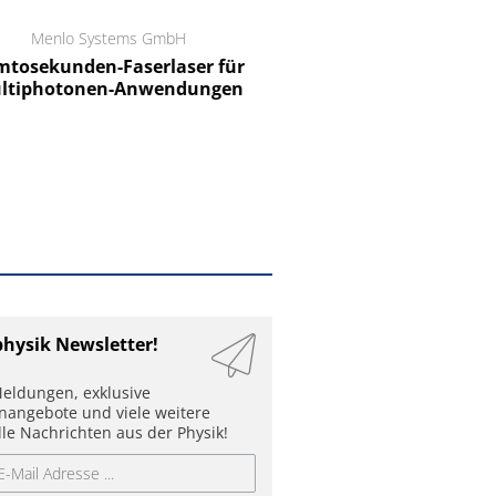
Menlo Systems GmbH
RCT Reichelt Chemietechnik
tosekunden-Faserlaser für
Ein Unternehmen für I
ltiphotonen-Anwendungen
physik Newsletter!
eldungen, exklusive
enangebote und viele weitere
lle Nachrichten aus der Physik!