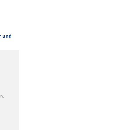
r und
n.