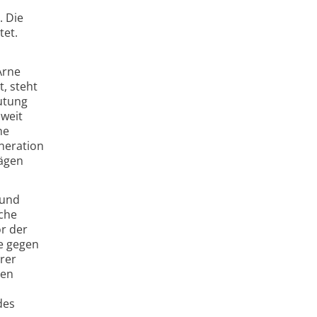
. Die
tet.
Arne
, steht
eutung
 weit
he
neration
ägen
 und
sche
or der
te gegen
erer
ien
des