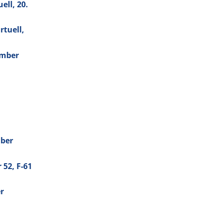
ll, 20.
rtuell,
ember
mber
r
52
, F-61
er