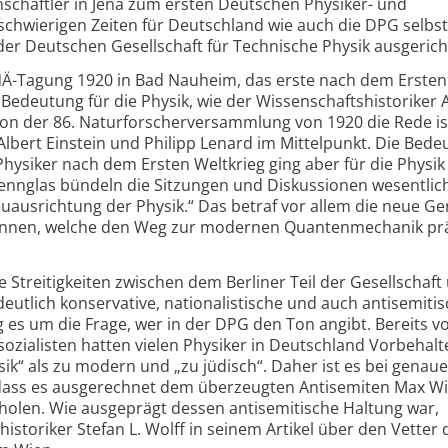
nschaftler in Jena zum ersten Deutschen Physiker- und
schwierigen Zeiten für Deutschland wie auch die DPG selbst
r Deutschen Gesellschaft für Technische Physik ausgerich
Ä-Tagung 1920 in Bad Nauheim, das erste nach dem Ersten
 Bedeutung für die Physik, wie der Wissenschaftshistoriker 
on der 86. Naturforscherversammlung von 1920 die Rede ist
Albert Einstein und Philipp Lenard im Mittelpunkt. Die Bed
hysiker nach dem Ersten Weltkrieg ging aber für die Physik
rennglas bündeln die Sitzungen und Diskussionen wesentlic
uausrichtung der Physik.“ Das betraf vor allem die neue Ge
rinnen, welche den Weg zur modernen Quantenmechanik pr
 Streitigkeiten zwischen dem Berliner Teil der Gesellschaft
eutlich konservative, nationalistische und auch antisemiti
g es um die Frage, wer in der DPG den Ton angibt. Bereits v
ozialisten hatten vielen Physiker in Deutschland Vorbehal
sik“ als zu modern und „zu jüdisch“. Daher ist es bei genau
dass es ausgerechnet dem überzeugten Antisemiten Max W
 holen. Wie ausgeprägt dessen antisemitische Haltung war,
storiker Stefan L. Wolff in seinem Artikel über den Vetter 