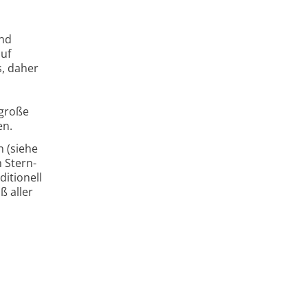
und
auf
s, daher
 große
en.
n (siehe
 Stern-
itionell
 aller