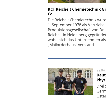
Schäfter + Kirchhoff
RCT Reichelt Chemietechnik 
Co.
Faserkoppler mit S
Feinfokussierungsmec
Die Reichelt Chemietechnik wur
1. September 1978 als Vertriebs
Produktionsgesellschaft von Dr.
Reichelt in Heidelberg gegründet
wobei sich das Unternehmen als
„Mailorderhaus“ verstand.
22.04
Deut
Phys
Drei 
Ger­m
Öster