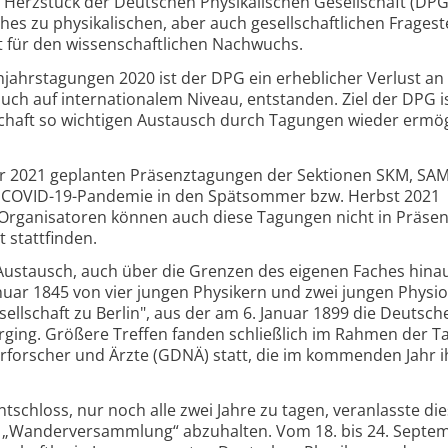
 Herzstück der Deutschen Physikalischen Gesellschaft (DPG)
hes zu physikalischen, aber auch gesellschaftlichen Frages
ht für den wissenschaftlichen Nachwuchs.
ahrstagungen 2020 ist der DPG ein erheblicher Verlust an
ch auf internationalem Niveau, entstanden. Ziel der DPG is
schaft so wichtigen Austausch durch Tagungen wieder ermö
ahr 2021 geplanten Präsenztagungen der Sektionen SKM, S
 COVID-19-Pandemie in den Spätsommer bzw. Herbst 2021
rganisatoren können auch diese Tagungen nicht in Präsen
 stattfinden.
 Austausch, auch über die Grenzen des eigenen Faches hinau
nuar 1845 von vier jungen Physikern und zwei jungen Physi
ellschaft zu Berlin", aus der am 6. Januar 1899 die Deutsch
orging. Größere Treffen fanden schließlich im Rahmen der 
rforscher und Ärzte (GDNÄ) statt, die im kommenden Jahr i
tschloss, nur noch alle zwei Jahre zu tagen, veranlasste die
e „Wanderversammlung“ abzuhalten. Vom 18. bis 24. Septe