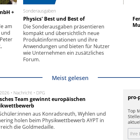
 GmbH
Sonderausgaben
SmarAct GmbH
GmbH +
uper-
Physics' Best und Best of
Elektronenmikroskopie auf
Fem
hanismus
kleinstem Raum
Mu
de am
Die Sonder­ausgaben präsentieren
- und
kompakt und übersichtlich neue
 Peter
Produkt­informationen und ihre
,
Anwendungen und bieten für Nutzer
wie Unternehmen ein zusätzliches
Forum.
Meist gelesen
.2026 •
Nachricht
•
DPG
pro-
sches Team gewinnt europäischen
ikwettbewerb
Top M
Schüler:innen aus Kon­rads­reuth, Wyh­len und
Stell
e­ring holen beim Phy­sik­wett­be­werb AYPT in
aktue
­reich die Gold­me­dail­le.