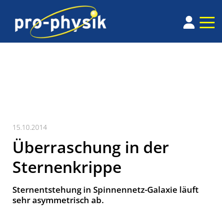
15.10.2014
Überraschung in der
Sternenkrippe
Sternentstehung in Spinnen­netz-Gala­xie läuft
sehr asym­­me­trisch ab.