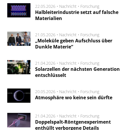
22.05.2026 •
Nachricht
•
Forschung
Halbleiterindustrie setzt auf falsche
Materialien
21.05.2026 •
Nachricht
•
Forschung
„Moleküle geben Aufschluss über
Dunkle Materie“
21.04.2026 •
Nachricht
•
Forschung
Solarzellen der nächsten Generation
entschlüsselt
20.05.2026 •
Nachricht
•
Forschung
Atmosphäre wo keine sein dürfte
21.04.2026 •
Nachricht
•
Forschung
Doppelspalt-Röntgenexperiment
enthüllt verborgene Details