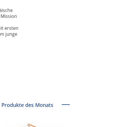
äische
 Mission
n
it ersten
em junge
Produkte des Monats