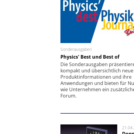
Sonderausgaben
Schäfter + Kirchhoff
Physics' Best und Best of
Faserkoppler mit S
Feinfokussierungsmec
Die Sonder­ausgaben präsentier
kompakt und übersichtlich neue
Produkt­informationen und ihre
Anwendungen und bieten für Nu
wie Unternehmen ein zusätzlich
Forum.
21.04
Dopp