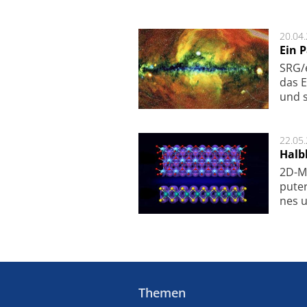
20.04
Ein 
SRG/e
das E
und s
22.05
Halbl
2D-Ma
pu­te
nes u
Themen