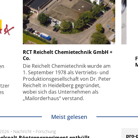
 GmbH
SmarAct GmbH
RCT Reichelt Chemietechnik GmbH +
Co.
uper-
Elektronenmikroskopie auf
Fem
hanismus
kleinstem Raum
Mu
Die Reichelt Chemietechnik wurde am
en
1. September 1978 als Vertriebs- und
Produktionsgesellschaft von Dr. Peter
Reichelt in Heidelberg gegründet,
tzer
wobei sich das Unternehmen als
es
„Mailorderhaus“ verstand.
Meist gelesen
.2026 •
Nachricht
•
Forschung
pro-
elspalt-Röntgenexperiment enthüllt