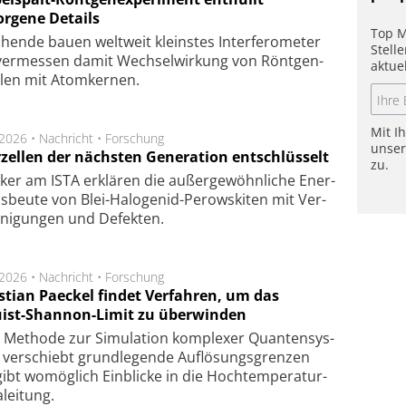
orgene Details
Top M
hen­de bau­en welt­weit kleins­tes In­ter­fe­ro­me­ter
Stell
er­mes­sen da­mit Wech­sel­wir­kung von Rönt­gen­
aktue
­len mit Atom­ker­nen.
Mit I
.2026 •
Nachricht
•
Forschung
unse
rzellen der nächsten Generation entschlüsselt
zu.
ker am ISTA er­klä­ren die außer­ge­wöhn­li­che Ener­
us­beu­te von Blei-Halo­ge­nid-Perows­ki­ten mit Ver­
­ni­gung­en und De­fek­ten.
.2026 •
Nachricht
•
Forschung
stian Paeckel findet Verfahren, um das
ist-Shannon-Limit zu überwinden
Methode zur Simu­la­tion kom­ple­xer Quan­ten­sys­
 ver­schiebt grund­le­gen­de Auf­lösungs­gren­zen
ibt wo­mög­lich Ein­blicke in die Hoch­tempe­ra­tur­
lei­tung.