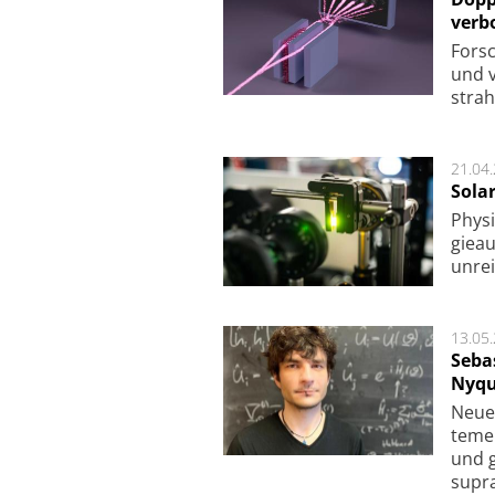
verb
For­sc
und v
strah
21.04
Sola
Physi
gie­a
unrei
13.05
Seba
Nyqu
Neue 
te­me
und g
supra­