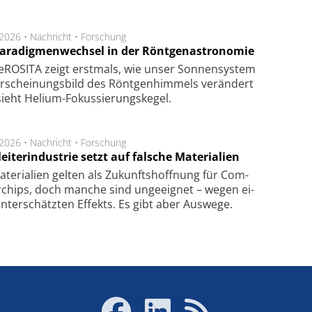
.2026 •
Nachricht
•
Forschung
Paradigmenwechsel in der Röntgenastronomie
ROSITA zeigt erst­mals, wie unser Son­nen­sys­tem
r­schei­nungs­bild des Rönt­gen­him­mels ver­än­dert
ieht Helium-Fokus­sie­rungs­ke­gel.
.2026 •
Nachricht
•
Forschung
eiterindustrie setzt auf falsche Materialien
te­ri­a­li­en gel­ten als Zu­kunfts­hoff­nung für Com­
r­chips, doch man­che sind un­ge­eig­net – we­gen ei­
n­ter­schätz­ten Ef­fekts. Es gibt aber Aus­we­ge.