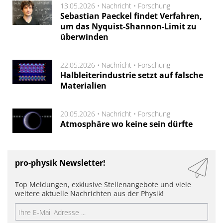
13.05.2026 •
Nachricht
•
Forschung
Sebastian Paeckel findet Verfahren,
um das Nyquist-Shannon-Limit zu
überwinden
22.05.2026 •
Nachricht
•
Forschung
Halbleiterindustrie setzt auf falsche
Materialien
20.05.2026 •
Nachricht
•
Forschung
Atmosphäre wo keine sein dürfte
pro-physik Newsletter!
Top Meldungen, exklusive Stellenangebote und viele
weitere aktuelle Nachrichten aus der Physik!