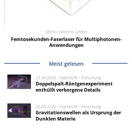
Menlo Systems GmbH
Femtosekunden-Faserlaser für Multiphotonen-
Anwendungen
Meist gelesen
21.04.2026 •
Nachricht
•
Forschung
Doppelspalt-Röntgenexperiment
enthüllt verborgene Details
05.05.2026 •
Nachricht
•
Forschung
Gravitationswellen als Ursprung der
Dunklen Materie