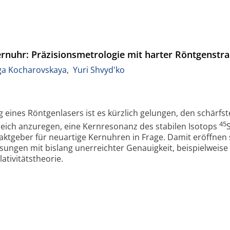
rnuhr: Präzisionsmetrologie mit harter Röntgenstr
a Kocharovskaya
,
Yuri Shvyd'ko
May 2024
g eines Röntgenlasers ist es kürzlich gelungen, den schärf
45
ich anzuregen, eine Kernresonanz des stabilen Isotops
ktgeber für neuartige Kernuhren in Frage. Damit eröffnen 
sungen mit bislang unerreichter Genauigkeit, beispielweise
er Relativitätstheorie.