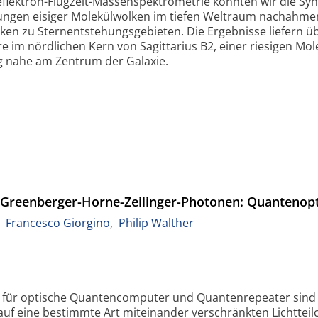
Reflektron-Flugzeit-Massenspektrometrie konnten wir die Sy
ungen eisiger Molekülwolken im tiefen Weltraum nachahmen
ken zu Sternentstehungsgebieten. Die Ergebnisse liefern 
re im nördlichen Kern von Sagittarius B2, einer riesigen M
g nahe am Zentrum der Galaxie.
n Greenberger-Horne-Zeilinger-Photonen: Quantenopt
,
Francesco Giorgino
,
Philip Walther
n für optische Quantencomputer und Quantenrepeater sind
 auf eine bestimmte Art miteinander verschränkten Lichtteil