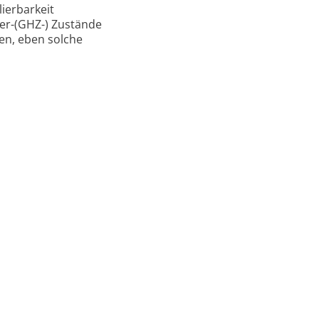
ierbarkeit
er-(GHZ-) Zustände
en, eben solche