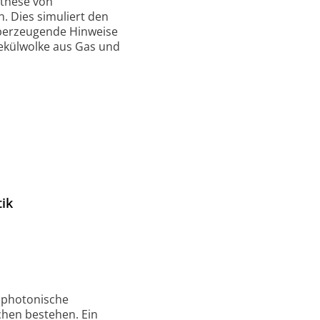
nthese von
. Dies simuliert den
überzeugende Hinweise
olekülwolke aus Gas und
ik
 photonische
chen bestehen. Ein