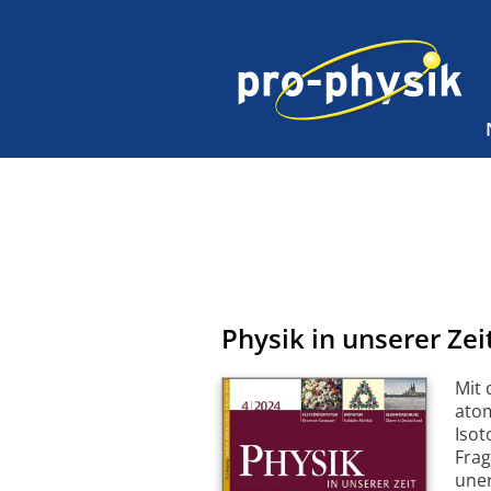
Physik in unserer Zei
Mit 
atom
Isot
Frag
uner