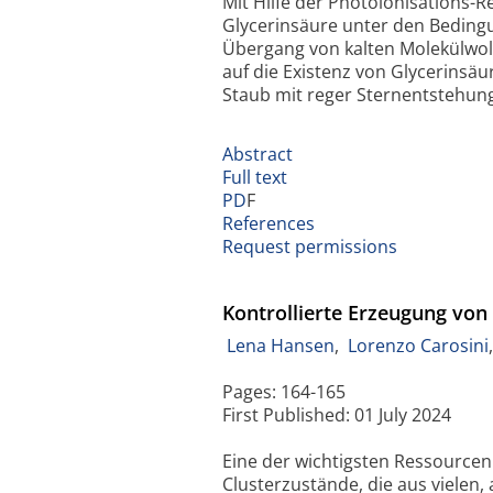
Mit Hilfe der Photoionisations-
Glycerinsäure unter den Beding
Übergang von kalten Molekülwol
auf die Existenz von Glycerinsäu
Staub mit reger Sternentstehun
Abstract
Full text
PD
F
References
Request permissions
Kontrollierte Erzeugung vo
Lena Hansen
,
Lorenzo Carosini
Pages: 164-165
First Published: 01 July 2024
Eine der wichtigsten Ressource
Clusterzustände, die aus vielen,