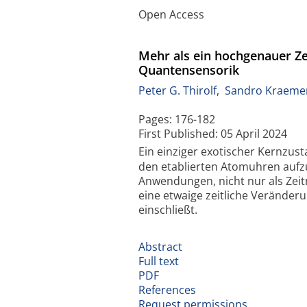
Open Access
Mehr als ein hochgenauer Z
Quantensensorik
Peter G. Thirolf
,
Sandro Kraeme
Pages: 176-182
First Published: 05 April 2024
Ein einziger exotischer Kernzus
den etablierten Atomuhren aufzu
Anwendungen, nicht nur als Zeit
eine etwaige zeitliche Veränder
einschließt.
Abstract
Full text
PDF
References
Request permissions