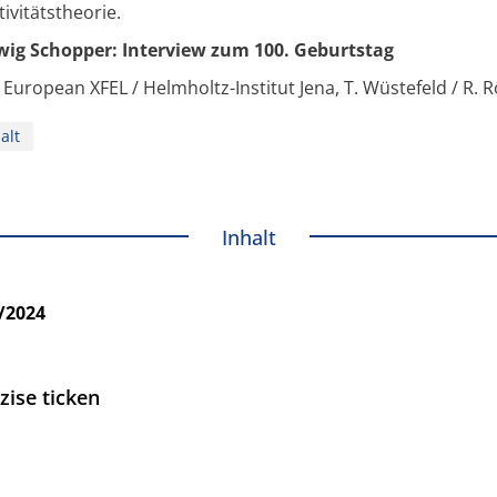
lativitätstheorie.
rwig Schopper: Interview zum 100. Geb
: European XFEL / Helmholtz-Institut Jena, T. Wüstefeld / 
alt
Inhalt
4/2024
zise ticken