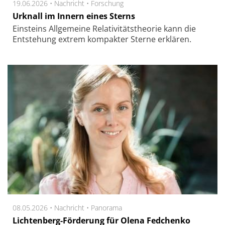
19.06.2026 •
Nachricht
•
Forschung
Urknall im Innern eines Sterns
Ein­steins All­ge­mei­ne Re­la­ti­vi­täts­the­o­rie kann die
Ent­ste­hung ex­trem kom­pak­ter Ster­ne er­klä­ren.
08.05.2026 •
Nachricht
•
Panorama
Lichtenberg-Förderung für Olena Fedchenko