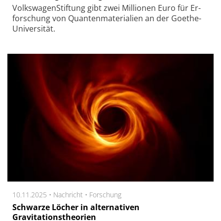
Volkswagen­Stiftung gibt zwei Mil­lio­nen Euro für Er­
for­schung von Quan­ten­mate­ri­a­li­en an der Goethe-
Uni­ver­si­tät.
10.11.2025 •
Nachricht
•
Forschung
Schwarze Löcher in alternativen
Gravitationstheorien