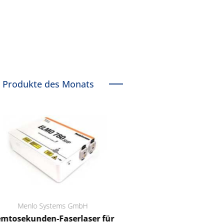
Produkte des Monats
Menlo Systems GmbH
RCT Reichelt Chemietechnik
tosekunden-Faserlaser für
Ein Unternehmen für I