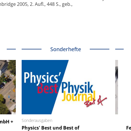
idge 2005, 2. Aufl., 448 S., geb.,
Sonderhefte
 GmbH
Sonderausgaben
SmarAct GmbH
GmbH +
uper-
Physics' Best und Best of
Elektronenmikroskopie auf
Fem