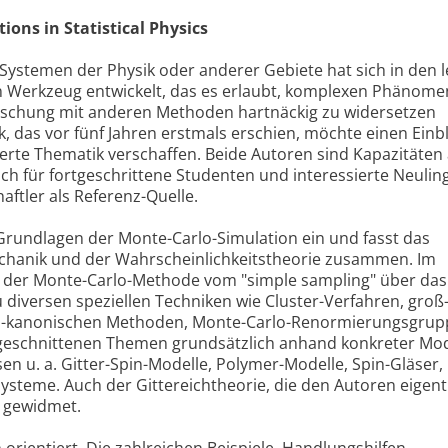
ions in Statistical Physics
Systemen der Physik oder anderer Gebiete hat sich in den l
 Werkzeug entwickelt, das es erlaubt, komplexen Phänom
orschung mit anderen Methoden hartnäckig zu widersetzen
, das vor fünf Jahren erstmals erschien, möchte einen Einb
herte Thematik verschaffen. Beide Autoren sind Kapazitäten 
ich für fortgeschrittene Studenten und interessierte Neuling
aftler als Referenz-Quelle.
 Grundlagen der Monte-Carlo-Simulation ein und fasst das
echanik und der Wahrscheinlichkeitstheorie zusammen. Im
 der Monte-Carlo-Methode vom "simple sampling" über das
 diversen speziellen Techniken wie Cluster-Verfahren, groß
ti-kanonischen Methoden, Monte-Carlo-Renormierungsgrupp
geschnittenen Themen grundsätzlich anhand konkreter Mod
en u. a. Gitter-Spin-Modelle, Polymer-Modelle, Spin-Gläser,
ysteme. Auch der Gittereichtheorie, die den Autoren eigent
el gewidmet.