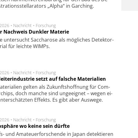
ra­tions­stel­la­ra­tors „Alpha“ in Gar­ching.
.2026 •
Nachricht
•
Forschung
r Nachweis Dunkler Materie
e unter­sucht Saccha­ro­se als mög­li­ches De­tek­tor­
­rial für leich­te WIMPs.
.2026 •
Nachricht
•
Forschung
eiterindustrie setzt auf falsche Materialien
te­ri­a­li­en gel­ten als Zu­kunfts­hoff­nung für Com­
r­chips, doch man­che sind un­ge­eig­net – we­gen ei­
n­ter­schätz­ten Ef­fekts. Es gibt aber Aus­we­ge.
.2026 •
Nachricht
•
Forschung
sphäre wo keine sein dürfte
s- und Ama­teuer­for­schen­de in Japan de­tek­tie­ren