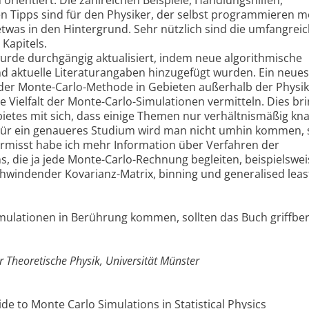
orientiert. Die zahlreichen Beispiele, Handlungshilfen,
 Tipps sind für den Physiker, der selbst programmieren m
i etwas in den Hintergrund. Sehr nützlich sind die umfangrei
Kapitels.
wurde durchgängig aktualisiert, indem neue algorithmische
aktuelle Literaturangaben hinzugefügt wurden. Ein neues 
der Monte-Carlo-Methode in Gebieten außerhalb der Physik
e Vielfalt der Monte-Carlo-Simulationen vermitteln. Dies bri
ietes mit sich, dass einige Themen nur verhältnismäßig kn
ür ein genaueres Studium wird man nicht umhin kommen, s
Vermisst habe ich mehr Information über Verfahren der
, die ja jede Monte-Carlo-Rechnung begleiten, beispielswe
hwindender Kovarianz-Matrix, binning und generalised leas
imulationen in Berührung kommen, sollten das Buch griffber
ür Theoretische Physik, Universität Münster
de to Monte Carlo Simulations in Statistical Physics