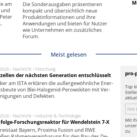
hanismus
kleinstem Raum
Mu
de am
Die Sonder­ausgaben präsentieren
- und
kompakt und übersichtlich neue
 Peter
Produkt­informationen und ihre
,
Anwendungen und bieten für Nutzer
wie Unternehmen ein zusätzliches
Forum.
Meist gelesen
.2026 •
Nachricht
•
Forschung
pro-
rzellen der nächsten Generation entschlüsselt
ker am ISTA er­klä­ren die außer­ge­wöhn­li­che Ener­
Top M
us­beu­te von Blei-Halo­ge­nid-Perows­ki­ten mit Ver­
Stell
­ni­gung­en und De­fek­ten.
aktue
.2026 •
Nachricht
•
Industrie & Technologie
Mit I
folge-Forschungsreaktor für Wendelstein 7-X
unse
Frei­staat Bay­ern, Pro­xi­ma Fu­sion und RWE
zu.
eßen Rah­men­ver­ein­ba­rung für den Bau des De­