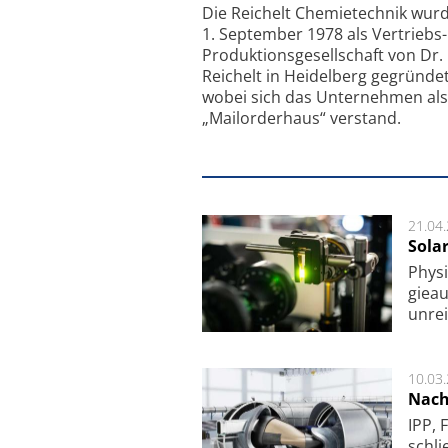
Feinfokussierungsmec
Die Reichelt Chemietechnik wur
1. September 1978 als Vertriebs
Produktionsgesellschaft von Dr.
Reichelt in Heidelberg gegründet
wobei sich das Unternehmen als
„Mailorderhaus“ verstand.
21.04
Sola
Physi
gie­a
unrei
10.03
Nach
IPP, 
schli