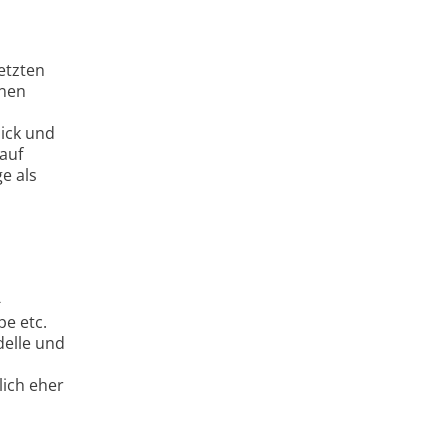
etzten
enen
lick und
auf
e als
-
e etc.
elle und
lich eher