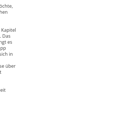
öchte,
chen
Kapitel
. Das
ngt es
app
ich in
ise über
t
eit