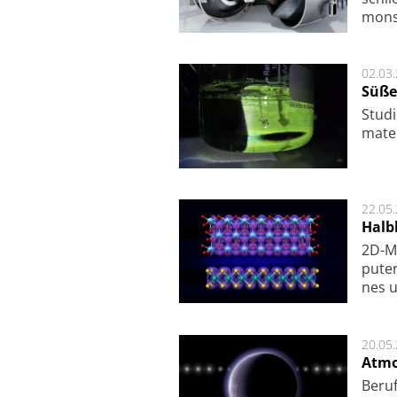
mon­st
02.03
Süße
Studi
ma­te
22.05
Halbl
2D-Ma
pu­te
nes u
20.05
Atmo
Beruf