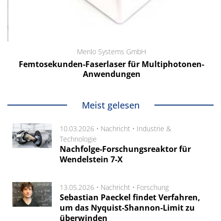
Menlo Systems GmbH
Femtosekunden-Faserlaser für Multiphotonen-
Anwendungen
Meist gelesen
10.03.2026 •
Nachricht
•
Industrie &
Technologie
Nachfolge-Forschungsreaktor für
Wendelstein 7-X
13.05.2026 •
Nachricht
•
Forschung
Sebastian Paeckel findet Verfahren,
um das Nyquist-Shannon-Limit zu
überwinden