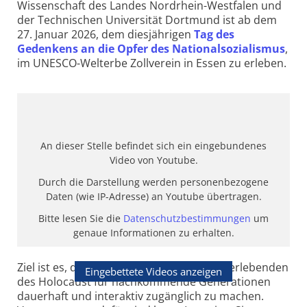
Wissenschaft des Landes Nordrhein-Westfalen und
der Technischen Universität Dortmund ist ab dem
27. Januar 2026, dem diesjährigen
Tag des
Gedenkens an die Opfer des Nationalsozialismus
,
im UNESCO-Welterbe Zollverein in Essen zu erleben.
An dieser Stelle befindet sich ein eingebundenes
Video von Youtube.
Durch die Darstellung werden personenbezogene
Daten (wie IP-Adresse) an Youtube übertragen.
Bitte lesen Sie die
Datenschutzbestimmungen
um
genaue Informationen zu erhalten.
Ziel ist es, die Erfahrungsberichte von Überlebenden
Eingebettete Videos anzeigen
des Holocaust für nachkommende Generationen
dauerhaft und interaktiv zugänglich zu machen.