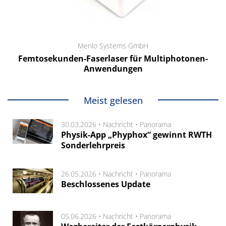
Menlo Systems GmbH
Femtosekunden-Faserlaser für Multiphotonen-
Anwendungen
Meist gelesen
30.03.2026 •
Nachricht
•
Panorama
Physik-App „Phyphox“ gewinnt RWTH
Sonderlehrpreis
26.05.2026 •
Nachricht
•
Panorama
Beschlossenes Update
05.06.2026 •
Nachricht
•
Panorama